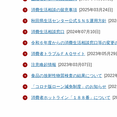
消費生活相談の留意事項
[
2025年03月24日
]
秋田県生活センター公式ＳＮＳ運用方針
[
20
消費生活相談窓口
[
2024年07月10日
]
令和６年度からの消費生活相談窓口等の変更
消費者トラブルＦＡＱサイト
[
2023年05月29
注意喚起情報
[
2023年03月07日
]
食品の放射性物質検査の結果について
[
2022
「コロナ版ローン減免制度」のお知らせ
[
20
消費者ホットライン「１８８番」について
[
2