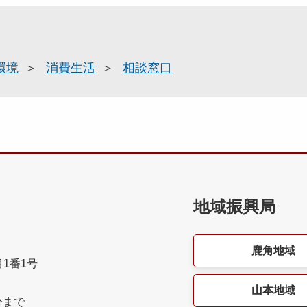
環境
消費生活
相談窓口
地域振興局
鹿角地域
目1番1号
山本地域
分まで