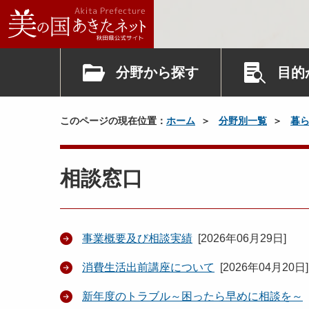
分野から探す
目的
このページの現在位置：
ホーム
分野別一覧
暮
相談窓口
事業概要及び相談実績
[
2026年06月29日
]
消費生活出前講座について
[
2026年04月20日
]
新年度のトラブル～困ったら早めに相談を～