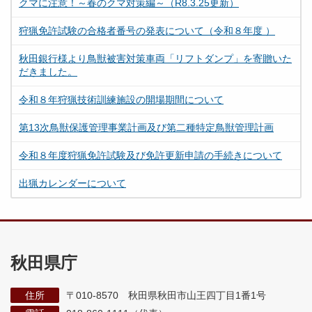
クマに注意！～春のクマ対策編～（R8.3.25更新）
狩猟免許試験の合格者番号の発表について（令和８年度 ）
秋田銀行様より鳥獣被害対策車両「リフトダンプ」を寄贈いた
だきました。
令和８年狩猟技術訓練施設の開場期間について
第13次鳥獣保護管理事業計画及び第二種特定鳥獣管理計画
令和８年度狩猟免許試験及び免許更新申請の手続きについて
出猟カレンダーについて
秋田県庁
住所
〒010-8570 秋田県秋田市山王四丁目1番1号