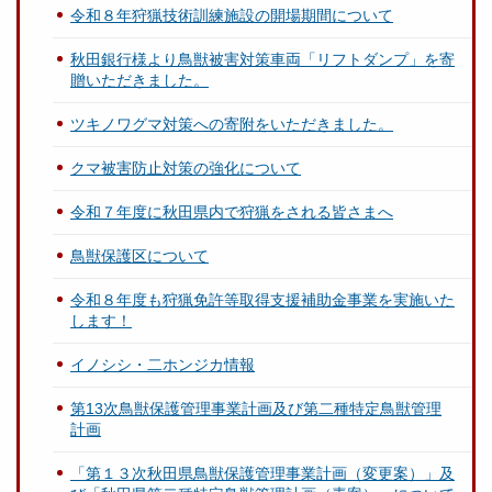
令和８年狩猟技術訓練施設の開場期間について
秋田銀行様より鳥獣被害対策車両「リフトダンプ」を寄
贈いただきました。
ツキノワグマ対策への寄附をいただきました。
クマ被害防止対策の強化について
令和７年度に秋田県内で狩猟をされる皆さまへ
鳥獣保護区について
令和８年度も狩猟免許等取得支援補助金事業を実施いた
します！
イノシシ・二ホンジカ情報
第13次鳥獣保護管理事業計画及び第二種特定鳥獣管理
計画
「第１３次秋田県鳥獣保護管理事業計画（変更案）」及