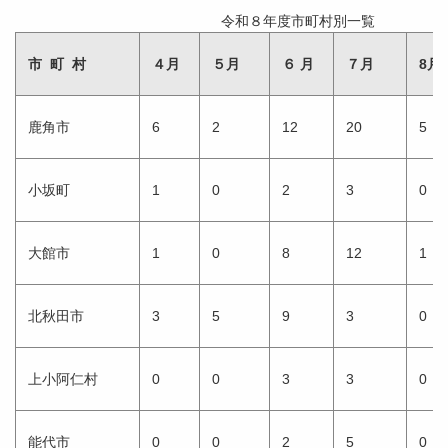
令和８年度市町村別一覧
市 町 村
４月
５月
６ 月
７月
8月
鹿角市
6
2
12
20
5
小坂町
1
0
2
3
0
大館市
1
0
8
12
1
北秋田市
3
5
9
3
0
上小阿仁村
0
0
3
3
0
能代市
0
0
2
5
0