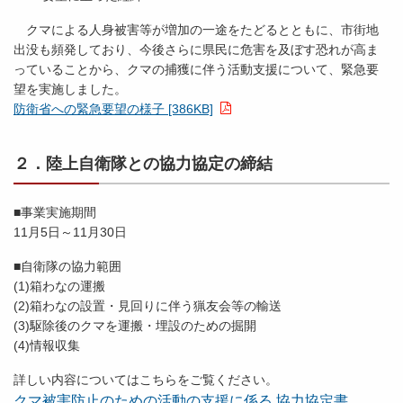
クマによる人身被害等が増加の一途をたどるとともに、市街地
出没も頻発しており、今後さらに県民に危害を及ぼす恐れが高ま
っていることから、クマの捕獲に伴う活動支援について、緊急要
望を実施しました。
防衛省への緊急要望の様子 [386KB]
２．陸上自衛隊との協力協定の締結
■事業実施期間
11月5日～11月30日
■自衛隊の協力範囲
(1)箱わなの運搬
(2)箱わなの設置・見回りに伴う猟友会等の輸送
(3)駆除後のクマを運搬・埋設のための掘開
(4)情報収集
詳しい内容についてはこちらをご覧ください。
クマ被害防止のための活動の支援に係る 協力協定書