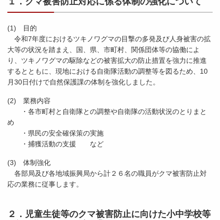
１．クマ被害防止対応に係る体制の強化について
(1) 目的
令和7年度におけるツキノワグマの目撃の多発及び人身被害の拡
大等の状況を踏まえ、国、県、市町村、関係団体等の協働によ
り、ツキノワグマの駆除などの被害拡大の防止措置を強力に推進
するとともに、現地における自衛隊活動の調整等を図るため、10
月30日付けで自然保護課の体制を強化しました。
(2) 業務内容
・各市町村と自衛隊との調整や自衛隊の活動状況のとりまと
め
・県民の安全確保策の実施
・捕獲活動の支援 など
(3) 体制強化
各部局及び各地域振興局から計２６名の職員がクマ被害防止対
応の業務に従事します。
２．児童生徒等のクマ被害防止に向けた小中学校等