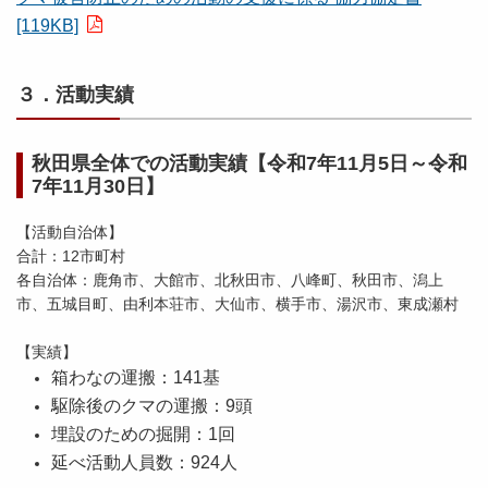
[119KB]
３．活動実績
秋田県全体での活動実績【令和7年11月5日～令和
7年11月30日】
【活動自治体】
合計：12市町村
各自治体：鹿角市、大館市、北秋田市、八峰町、秋田市、潟上
市、五城目町、由利本荘市、大仙市、横手市、湯沢市、東成瀬村
【実績】
箱わなの運搬：141基
駆除後のクマの運搬：9頭
埋設のための掘開：1回
延べ活動人員数：924人