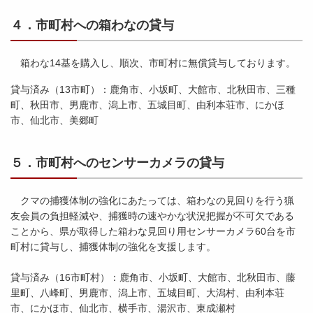
４．市町村への箱わなの貸与
箱わな14基を購入し、順次、市町村に無償貸与しております。
貸与済み（13市町）：鹿角市、小坂町、大館市、北秋田市、三種
町、秋田市、男鹿市、潟上市、五城目町、由利本荘市、にかほ
市、仙北市、美郷町
５．市町村へのセンサーカメラの貸与
クマの捕獲体制の強化にあたっては、箱わなの見回りを行う猟
友会員の負担軽減や、捕獲時の速やかな状況把握が不可欠である
ことから、県が取得した箱わな見回り用センサーカメラ60台を市
町村に貸与し、捕獲体制の強化を支援します。
貸与済み（16市町村）：鹿角市、小坂町、大館市、北秋田市、藤
里町、八峰町、男鹿市、潟上市、五城目町、大潟村、由利本荘
市、にかほ市、仙北市、横手市、湯沢市、東成瀬村