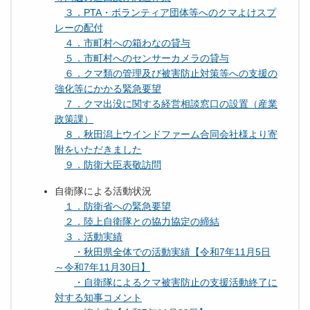
３．PTA・ボランティア団体等へのクマよけスプ
レーの配付
４．市町村への箱わなの貸与
５．市町村へのセンサーカメラの貸与
６．クマ類の管理及び被害防止対策等への支援の
強化等にかかる緊急要望
７．クマ出没に関する経営相談窓口の設置（産業
政策課）
８．秋田潟上ウインドファーム合同会社様より寄
附をいただきました
９．防衛大臣表敬訪問
自衛隊による活動状況
１．防衛省への緊急要望
２．陸上自衛隊との協力協定の締結
３．活動実績
・秋田県全体での活動実績【令和7年11月5日
～令和7年11月30日】
・自衛隊によるクマ被害防止の支援活動終了に
対する知事コメント