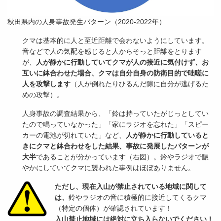
秋田県内の人身事故発生パターン（2020-2022年）
クマは基本的に人と至近距離で会わないようにしています。
音などで人の気配を感じると人からそっと距離をとります
が、
人が静かに行動していてクマが人の接近に気付けず、お
互いに鉢合わせた場合、クマは自分自身の防衛目的で咄嗟に
人を攻撃します
（人が倒れたりひるんだ隙に自分が逃げるた
めの攻撃）。
人身事故の調査結果から、「鈴は持っていたがじっとしてい
たので鳴っていなかった」「家にラジオを忘れた」「スピー
カーの電池が切れていた」など、
人が静かに行動していると
きにクマと鉢合わせをした結果、事故に発展したパターンが
大半
であることが分かっています（右図）。鈴やラジオで賑
やかにしていてクマに襲われた事例はほぼありません。
ただし、現在入山が禁止されている地域に関して
は、
鈴やラジオの音に積極的に接近してくるクマ
（特定の個体）が確認されています！
入山禁止地域には絶対に立ち入らないでください！