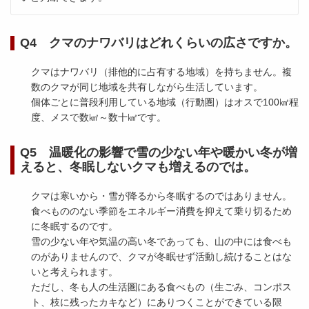
Q4 クマのナワバリはどれくらいの広さですか。
クマはナワバリ（排他的に占有する地域）を持ちません。複
数のクマが同じ地域を共有しながら生活しています。
個体ごとに普段利用している地域（行動圏）はオスで100㎢程
度、メスで数㎢～数十㎢です。
Q5 温暖化の影響で雪の少ない年や暖かい冬が増
えると、冬眠しないクマも増えるのでは。
クマは寒いから・雪が降るから冬眠するのではありません。
食べもののない季節をエネルギー消費を抑えて乗り切るため
に冬眠するのです。
雪の少ない年や気温の高い冬であっても、山の中には食べも
のがありませんので、クマが冬眠せず活動し続けることはな
いと考えられます。
ただし、冬も人の生活圏にある食べもの（生ごみ、コンポス
ト、枝に残ったカキなど）にありつくことができている限