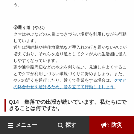
う。
②通り道（やぶ）
クマはやぶなどの人目につきづらい場所を利用しながら行動
しています。
近年は河畔林や耕作放棄地など手入れの行き届かないやぶが
増えており、それらを通り道としてクマが人の生活圏に侵入
しやすくなっています。
家や通学路周辺などのやぶを刈り払い、見通しをよくするこ
とでクマが利用しづらい環境づくりに努めましょう。また、
やぶの近くを通行したり、近くで作業をする場合は、
クマと
の鉢合わせを避けるため、音を立てて行動しましょう
。
Q14 集落での出没が続いています。私たちにで
きることは何ですか。
①出没する理由をなくす
メニュー
探す
防災
Q12のとおり、クマが食べる可能性のあるものをきちんと管