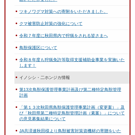
ツキノワグマ対策への寄附をいただきました。
クマ被害防止対策の強化について
令和７年度に秋田県内で狩猟をされる皆さまへ
鳥獣保護区について
令和８年度も狩猟免許等取得支援補助金事業を実施いた
します！
イノシシ・二ホンジカ情報
第13次鳥獣保護管理事業計画及び第二種特定鳥獣管理
計画
「第１３次秋田県鳥獣保護管理事業計画（変更案）」及
び「秋田県第二種特定鳥獣管理計画（素案）」について
の意見募集結果について
JA共済連秋田様より鳥獣被害対策資機材の寄贈をいた