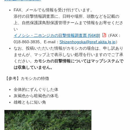
FAX、メールでも情報を受け付けています。
添付の目撃情報調査票に、日時や場所、頭数などを記載の
上、自然保護課鳥獣保護管理チームまで情報をお寄せくださ
い
イノシシ・二ホンジカの目撃情報調査票 [56KB]
（FAX：
018-860-3835、E-mail：
Shizenhogoka@pref.akita.lg.jp
）
なお、投稿いただいた情報がカモシカの場合は、申し訳あり
ませんが、マップ上で表示しない処理を行いますのでご了承
ください。
カモシカの目撃情報についてはマップシステムで
は収集していません。
【参考】カモシカの特徴
全体的にずんぐりした体
灰褐色から暗褐色の体毛
雄雌ともに短い角