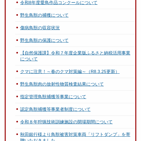
令和8年度愛鳥作品コンクールについて
野生鳥獣の捕獲について
傷病鳥獣の収容状況
野生鳥獣の保護について
【自然保護課】令和７年度企業版ふるさと納税活用事業
について
クマに注意！～春のクマ対策編～（R8.3.25更新）
野生鳥獣肉の放射性物質検査結果について
指定管理鳥獣捕獲等事業について
認定鳥獣捕獲等事業者制度について
令和８年狩猟技術訓練施設の開場期間について
秋田銀行様より鳥獣被害対策車両「リフトダンプ」を寄
贈いただきました。