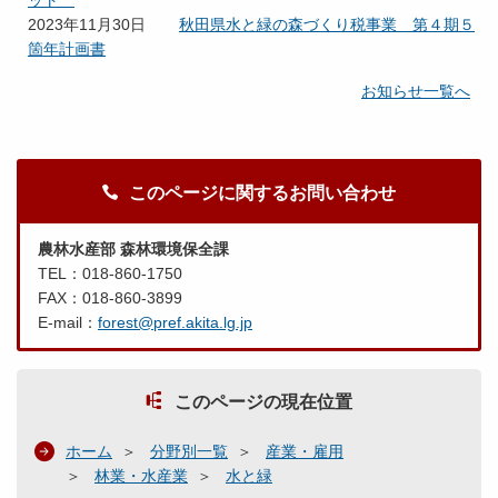
ット
2023年11月30日
秋田県水と緑の森づくり税事業 第４期５
箇年計画書
お知らせ一覧へ
このページに関するお問い合わせ
農林水産部 森林環境保全課
TEL：018-860-1750
FAX：018-860-3899
E-mail：
forest@pref.akita.lg.jp
このページの現在位置
ホーム
分野別一覧
産業・雇用
林業・水産業
水と緑