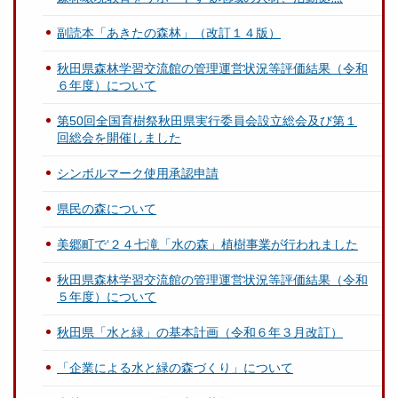
副読本「あきたの森林」（改訂１４版）
秋田県森林学習交流館の管理運営状況等評価結果（令和
６年度）について
第50回全国育樹祭秋田県実行委員会設立総会及び第１
回総会を開催しました
シンボルマーク使用承認申請
県民の森について
美郷町で‘２４七滝「水の森」植樹事業が行われました
秋田県森林学習交流館の管理運営状況等評価結果（令和
５年度）について
秋田県「水と緑」の基本計画（令和６年３月改訂）
「企業による水と緑の森づくり」について