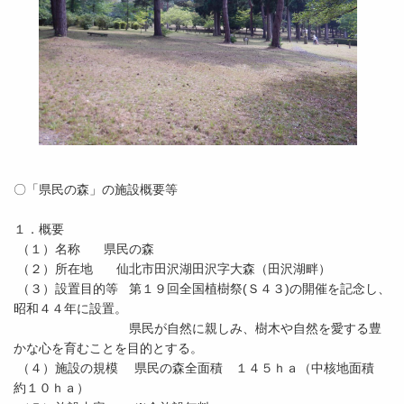
〇「県民の森」の施設概要等
１．概要
（１）名称 県民の森
（２）所在地 仙北市田沢湖田沢字大森（田沢湖畔）
（３）設置目的等 第１９回全国植樹祭(Ｓ４３)の開催を記念し、
昭和４４年に設置。
県民が自然に親しみ、樹木や自然を愛する豊
かな心を育むことを目的とする。
（４）施設の規模 県民の森全面積 １４５ｈａ（中核地面積
約１０ｈａ）