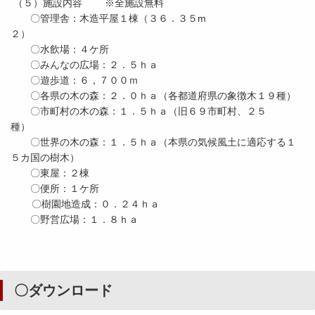
（５）施設内容 ※全施設無料
〇管理舎：木造平屋１棟（３６．３５m
２）
〇水飲場：４ケ所
〇みんなの広場：２．５ｈａ
〇遊歩道：６，７００ｍ
〇各県の木の森：２．０ｈａ（各都道府県の象徴木１９種）
〇市町村の木の森：１．５ｈａ（旧６９市町村、２５
種）
〇世界の木の森：１．５ｈａ（本県の気候風土に適応する１
５カ国の樹木）
〇東屋：２棟
〇便所：１ケ所
〇樹園地造成：０．２４ｈａ
〇野営広場：１．８ｈａ
〇ダウンロード