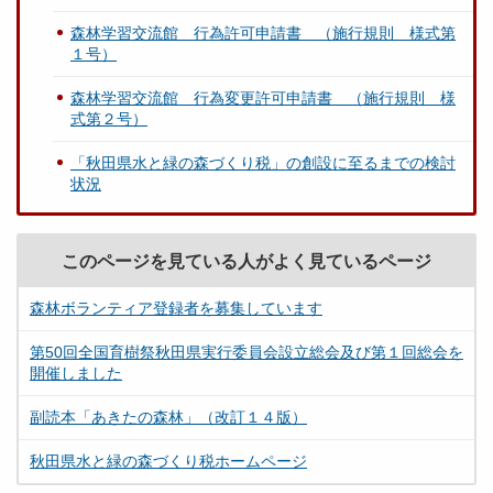
森林学習交流館 行為許可申請書 （施行規則 様式第
１号）
森林学習交流館 行為変更許可申請書 （施行規則 様
式第２号）
「秋田県水と緑の森づくり税」の創設に至るまでの検討
状況
このページを見ている人がよく見ているページ
森林ボランティア登録者を募集しています
第50回全国育樹祭秋田県実行委員会設立総会及び第１回総会を
開催しました
副読本「あきたの森林」（改訂１４版）
秋田県水と緑の森づくり税ホームページ