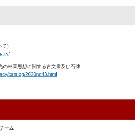
いて）
gacy/
政光の林業思想に関する古文書及び石碑
legacy/catalog/2020no43.html
チーム