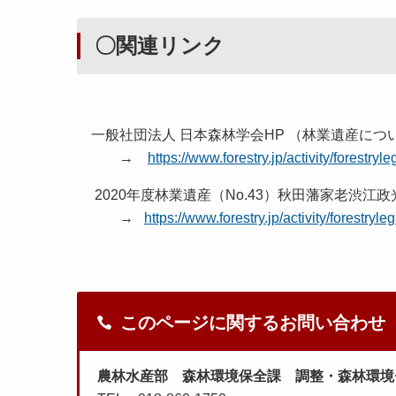
〇関連リンク
一般社団法人 日本森林学会HP （林業遺産につ
→
https://www.forestry.jp/activity/forestryle
2020年度林業遺産（No.43）秋田藩家老渋江
→
https://www.forestry.jp/activity/forestry
このページに関するお問い合わせ
農林水産部 森林環境保全課 調整・森林環境