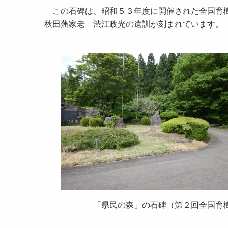
この石碑は、昭和５３年度に開催された全国育樹
秋田藩家老 渋江政光の遺訓が刻まれています。
「県民の森」の石碑（第２回全国育樹祭記