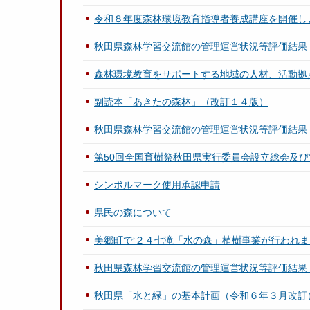
令和８年度森林環境教育指導者養成講座を開催し
秋田県森林学習交流館の管理運営状況等評価結果
森林環境教育をサポートする地域の人材、活動拠
副読本「あきたの森林」（改訂１４版）
秋田県森林学習交流館の管理運営状況等評価結果
第50回全国育樹祭秋田県実行委員会設立総会及
シンボルマーク使用承認申請
県民の森について
美郷町で‘２４七滝「水の森」植樹事業が行われま
秋田県森林学習交流館の管理運営状況等評価結果
秋田県「水と緑」の基本計画（令和６年３月改訂