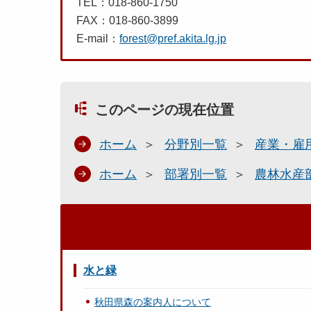
TEL：018-860-1750
FAX：018-860-3899
E-mail：
forest@pref.akita.lg.jp
このページの現在位置
ホーム
分野別一覧
産業・雇
ホーム
部署別一覧
農林水産
水と緑
秋田県森の案内人について