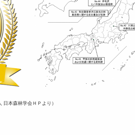
森林学会ＨＰより）