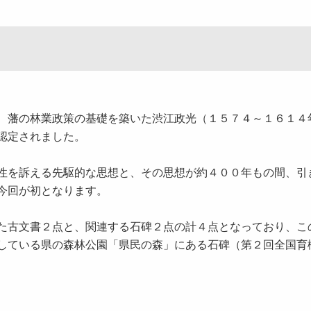
、藩の林業政策の基礎を築いた渋江政光（１５７４～１６１４
認定されました。
性を訴える先駆的な思想と、その思想が約４００年もの間、引
今回が初となります。
た古文書２点と、関連する石碑２点の計４点となっており、こ
している県の森林公園「県民の森」にある石碑（第２回全国育