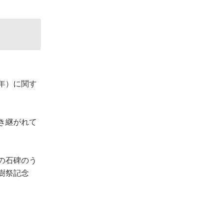
年）に関す
き継がれて
の石碑のう
樹祭記念