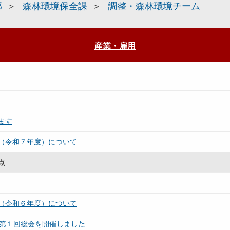
部
森林環境保全課
調整・森林環境チーム
産業・雇用
ます
（令和７年度）について
点
（令和６年度）について
び第１回総会を開催しました