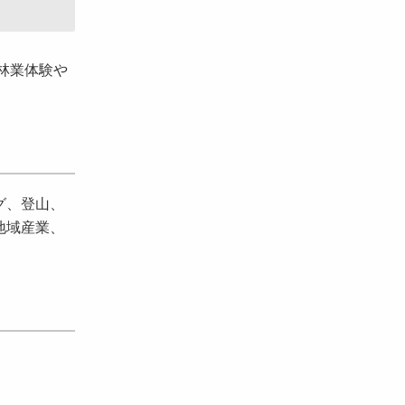
林業体験や
グ、登山、
地域産業、