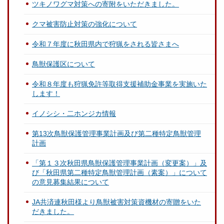
ツキノワグマ対策への寄附をいただきました。
クマ被害防止対策の強化について
令和７年度に秋田県内で狩猟をされる皆さまへ
鳥獣保護区について
令和８年度も狩猟免許等取得支援補助金事業を実施いた
します！
イノシシ・二ホンジカ情報
第13次鳥獣保護管理事業計画及び第二種特定鳥獣管理
計画
「第１３次秋田県鳥獣保護管理事業計画（変更案）」及
び「秋田県第二種特定鳥獣管理計画（素案）」について
の意見募集結果について
JA共済連秋田様より鳥獣被害対策資機材の寄贈をいた
だきました。