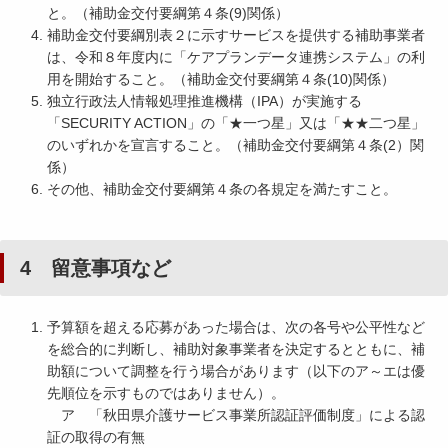
と。（補助金交付要綱第４条(9)関係）
補助金交付要綱別表２に示すサービスを提供する補助事業者
は、令和８年度内に「ケアプランデータ連携システム」の利
用を開始すること。（補助金交付要綱第４条(10)関係）
独立行政法人情報処理推進機構（IPA）が実施する
「SECURITY ACTION」の「★一つ星」又は「★★二つ星」
のいずれかを宣言すること。（補助金交付要綱第４条(2）関
係）
その他、補助金交付要綱第４条の各規定を満たすこと。
4 留意事項など
予算額を超える応募があった場合は、次の各号や公平性など
を総合的に判断し、補助対象事業者を決定するとともに、補
助額について調整を行う場合があります（以下のア～エは優
先順位を示すものではありません）。
ア 「秋田県介護サービス事業所認証評価制度」による認
証の取得の有無