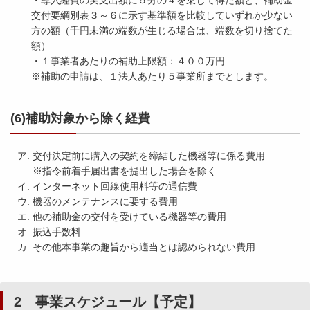
・導入経費の実支出額に５分の４を乗じて得た額と、補助金
交付要綱別表３～６に示す基準額を比較していずれか少ない
方の額（千円未満の端数が生じる場合は、端数を切り捨てた
額）
・１事業者あたりの補助上限額：４００万円
※補助の申請は、１法人あたり５事業所までとします。
(6)補助対象から除く経費
交付決定前に購入の契約を締結した機器等に係る費用
※指令前着手届出書を提出した場合を除く
インターネット回線使用料等の通信費
機器のメンテナンスに要する費用
他の補助金の交付を受けている機器等の費用
振込手数料
その他本事業の趣旨から適当とは認められない費用
2 事業スケジュール【予定】