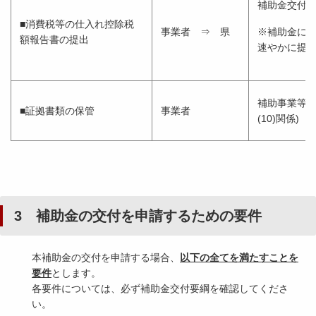
補助金交付要
■消費税等の仕入れ控除税
事業者 ⇒ 県
※補助金に
額報告書の提出
速やかに提
補助事業等に
■証拠書類の保管
事業者
(10)関係)
3 補助金の交付を申請するための要件
本補助金の交付を申請する場合、
以下の全てを満たすことを
要件
とします。
各要件については、必ず補助金交付要綱を確認してくださ
い。