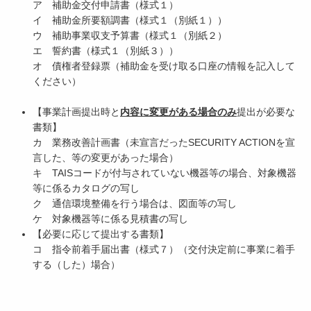
ア 補助金交付申請書（様式１）
イ 補助金所要額調書（様式１（別紙１））
ウ 補助事業収支予算書（様式１（別紙２）
エ 誓約書（様式１（別紙３））
オ 債権者登録票（補助金を受け取る口座の情報を記入して
ください）
【事業計画提出時と
内容に変更がある場合のみ
提出が必要な
書類】
カ 業務改善計画書（未宣言だったSECURITY ACTIONを宣
言した、等の変更があった場合）
キ TAISコードが付与されていない機器等の場合、対象機器
等に係るカタログの写し
ク 通信環境整備を行う場合は、図面等の写し
ケ 対象機器等に係る見積書の写し
【必要に応じて提出する書類】
コ 指令前着手届出書（様式７）（交付決定前に事業に着手
する（した）場合）