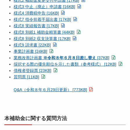
様式2 補助金変更交付申請書 [17KB]
様式3 中止（廃止）申請書 [16KB]
様式4 消費税申告 [16KB]
様式7 指令前着手届出書 [17KB]
様式8 実績報告書 [17KB]
様式8 別紙1 補助金精算書 [44KB]
様式8 別紙2 収支決算書 [17KB]
様式9 請求書 [22KB]
事業計画書 [24KB]
業務改善計画書
※令和８年６月８日差し替え
[37KB]
採択する際の優先順位を示した書類（参考様式） [12KB]
債権者登録票 [23KB]
質問票 [11KB]
Q&A（令和８年６月29日更新） [773KB]
本補助金に関する質問方法