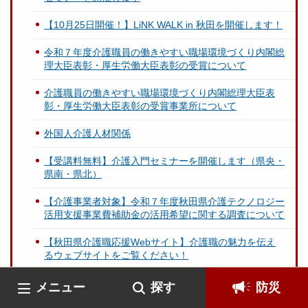
【10月25日開催！】LiNK WALK in 秋田を開催します！
令和７年度介護職員の働きやすい職場環境づくり内閣総
理大臣表彰・厚生労働大臣表彰の受賞について
介護職員の働きやすい職場環境づくり内閣総理大臣表
彰・厚生労働大臣表彰の受賞事業所について
外国人介護人材関係
【受講料無料】介護入門セミナーを開催します（県央・
県南・県北）
【介護事業者対象】令和７年度秋田県介護テクノロジー
活用支援事業費補助金の活用希望に関する調査について
【秋田県介護職応援Webサイト】介護職の魅力を伝え
るウェブサイトをご覧ください！
【秋田県介護テクノロジー活用支援事業費補助金】令和
メニュー
探す
防災
6年度交付申請・実績報告に関する手続きのご案内