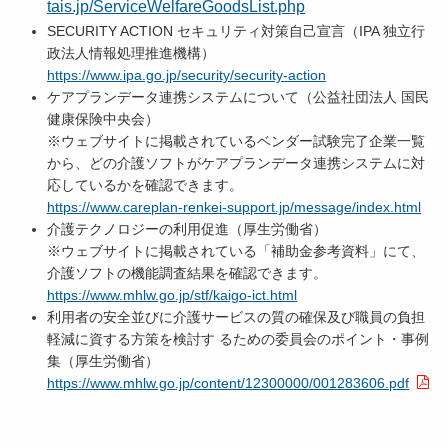
tais.jp/ServiceWelfareGoodsList.php
SECURITY ACTION セキュリティ対策自己宣言（IPA 独立行
政法人情報処理推進機構）
https://www.ipa.go.jp/security/security-action
ケアプランデータ連携システムについて（公益社団法人 国民
健康保険中央会）
※ウェブサイトに掲載されているベンダー試験完了企業一覧
から、どの介護ソフトがケアプランデータ連携システムに対
応しているかを確認できます。
https://www.careplan-renkei-support.jp/message/index.html
介護テクノロジーの利用促進（厚生労働省）
※ウェブサイトに掲載されている「補助金参考資料」にて、
介護ソフトの機能調査結果を確認できます。
https://www.mhlw.go.jp/stf/kaigo-ict.html
利用者の安全並びに介護サービスの質の確保及び職員の負担
軽減に資する方策を検討す るための委員会のポイント・事例
集（厚生労働省）
https://www.mhlw.go.jp/content/12300000/001283606.pdf