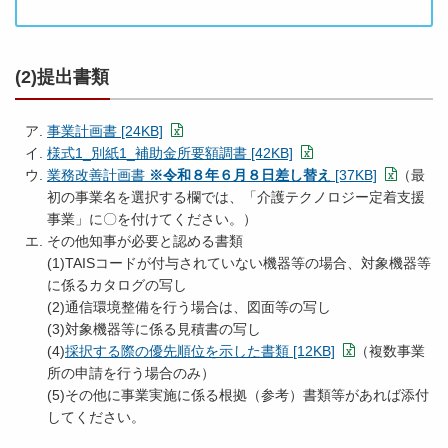
(2)提出書類
事業計画書 [24KB]
様式1_別紙1_補助金所要額調書 [42KB]
業務改善計画書
※令和８年６月８日差し替え
[37KB]
（最
初の事業名を選択する欄では、「介護テクノロジー定着支援
事業」に〇を付けてください。）
その他知事が必要と認める書類
(1)TAISコードが付与されていない機器等の場合、対象機器等
に係るカタログの写し
(2)通信環境整備を行う場合は、図面等の写し
(3)対象機器等に係る見積書の写し
(4)
採択する際の優先順位を示した書類 [12KB]
（複数事業
所の申請を行う場合のみ）
(5)その他に事業実施に係る根拠（参考）書類等があれば添付
してください。