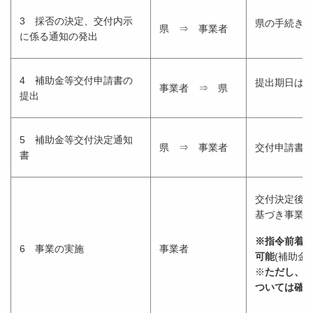
3 採否の決定、交付内示
県の手続き
県 ⇒ 事業者
に係る通知の発出
4 補助金等交付申請書の
提出期日は3
事業者 ⇒ 県
提出
5 補助金等交付決定通知
県 ⇒ 事業者
交付申請書
書
交付決定後
基づき事業
※指令前着
6 事業の実施
事業者
可能
(補助金
※
ただし、
ついては確