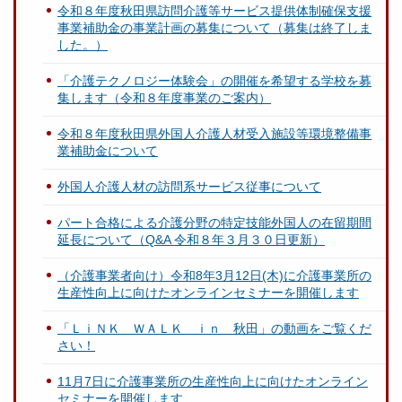
令和８年度秋田県訪問介護等サービス提供体制確保支援
事業補助金の事業計画の募集について（募集は終了しま
した。）
「介護テクノロジー体験会」の開催を希望する学校を募
集します（令和８年度事業のご案内）
令和８年度秋田県外国人介護人材受入施設等環境整備事
業補助金について
外国人介護人材の訪問系サービス従事について
パート合格による介護分野の特定技能外国人の在留期間
延長について（Q&A 令和８年３月３０日更新）
（介護事業者向け）令和8年3月12日(木)に介護事業所の
生産性向上に向けたオンラインセミナーを開催します
「ＬｉＮＫ ＷＡＬＫ ｉｎ 秋田」の動画をご覧くだ
さい！
11月7日に介護事業所の生産性向上に向けたオンライン
セミナーを開催します