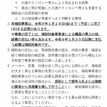
イ 介護テクノロジー導入により見込まれる効果
ウ 過去に県が実施した介護テクノロジー導入を支援する
補助金の活用実績の有無
エ その他知事が考慮すべきと判断する事情
本補助事業は、令和９年１月２９日(金)まで（予定）
に完了
(※)する必要があります。
※
事業の完了とは、補助対象事業者による機器の導入の他、
経費の支払い等も含みます。令和９年１月３０日以降に支払
う経費は補助対象外です。
補助金の支払いは、実績報告書の提出、内容の審査・確認を
経て補助金額の確定後、請求書の提出を受けてから概ね１か
月程度で事業者の指定口座へ入金します。
メーカー、型番、仕様が全く同じなのにも関わらず、価格差
が大きく異なる事例が見受けられることから、補助事業者が
補助事業を行うために必要な調達を行う場合には、補助金の
適正化や経済性の観点から、
原則として競争入札または複数
の業者から見積書を徴して行うこと
とし、最低価格を提示し
た業者を選定することとしてください。
なお、これによりがたい場合であっても最も経済的な調達と
なるよう留意してください。