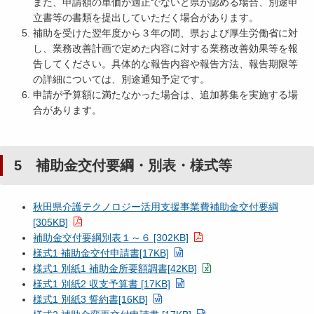
また、申請額の単価が適正でないと県が認める場合、別途申
立書等の書類を提出していただく場合があります。
補助を受けた翌年度から３年の間、県および厚生労働省に対
し、業務改善計画で定めた内容に対する業務改善効果等を報
告してください。具体的な報告内容や報告方法、報告期限等
の詳細については、別途通知予定です。
申請が予算額に満たなかった場合は、追加募集を実施する場
合があります。
5 補助金交付要綱・別表・様式等
秋田県介護テクノロジー活用支援事業費補助金交付要綱
[305KB]
補助金交付要綱別表１～６ [302KB]
様式1 補助金交付申請書[17KB]
様式1 別紙1 補助金所要額調書[42KB]
様式1 別紙2 収支予算書 [17KB]
様式1 別紙3 誓約書[16KB]