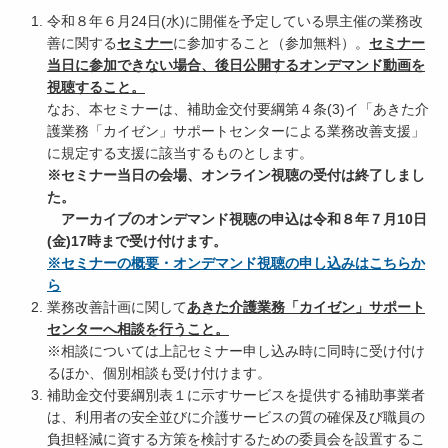
令和８年６月24日(水)に開催を予定している県主催の業務改
善に関する
セミナー
に参加すること（参加無料）。
セミナー
当日に参加できない場合、後日公開するオンデマンド動画を
視聴すること。
なお、本セミナーは、補助金交付要綱第４条(3)イ「あきた介
護業務「カイゼン」サポートセンターによる業務改善支援」
に規定する支援に該当するものとします。
※セミナー当日の会場、オンライン視聴の受付は終了しまし
た。
アーカイブのオンデマンド視聴の申込は令和８年７月10日
(金)17時まで受け付けます。
※セミナーの概要・オンデマンド視聴の申し込みはこちらか
ら
業務改善計画に関して
あきた介護業務「カイゼン」サポート
センターへ相談を行うこと。
※相談については上記セミナー申し込み時に同時に受け付け
るほか、個別相談も受け付けます。
補助金交付要綱別表１に示すサービスを提供する補助事業者
は、利用者の安全並びに介護サービスの質の確保及び職員の
負担軽減に資する方策を検討するための委員会を設置するこ