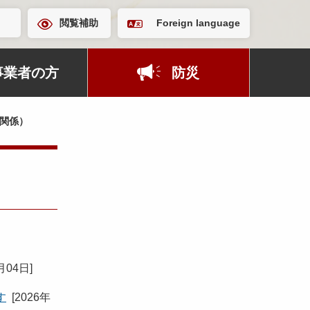
閲覧補助
Foreign language
事業者の方
防災
関係）
月04日
]
す
[
2026年