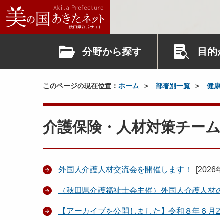
分野から探す
目的
このページの現在位置：
ホーム
部署別一覧
健
介護保険・人材対策チー
外国人介護人材交流会を開催します！
[
2026
（秋田県介護福祉士会主催）外国人介護人材
【アーカイブを公開しました】令和８年６月