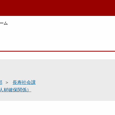
ーム
部
長寿社会課
人材確保関係）