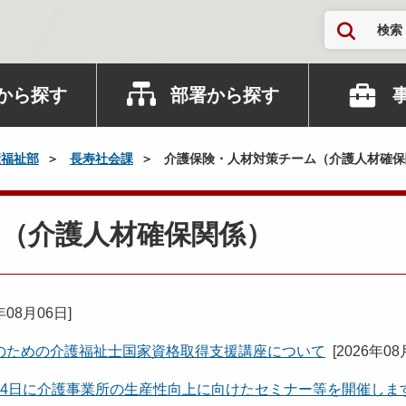
検索
から探す
部署から探す
康福祉部
長寿社会課
介護保険・人材対策チーム（介護人材確保
ム（介護人材確保関係）
年08月06日
]
のための介護福祉士国家資格取得支援講座について
[
2026年08
24日に介護事業所の生産性向上に向けたセミナー等を開催しま