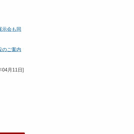
展示会も同
設のご案内
年04月11日
]