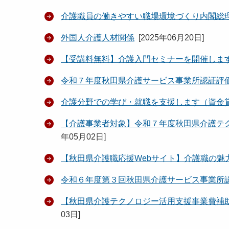
介護職員の働きやすい職場環境づくり内閣総
外国人介護人材関係
[
2025年06月20日
]
【受講料無料】介護入門セミナーを開催しま
令和７年度秋田県介護サービス事業所認証評
介護分野での学び・就職を支援します（資金
【介護事業者対象】令和７年度秋田県介護テ
年05月02日
]
【秋田県介護職応援Webサイト】介護職の魅
令和６年度第３回秋田県介護サービス事業所
【秋田県介護テクノロジー活用支援事業費補
03日
]