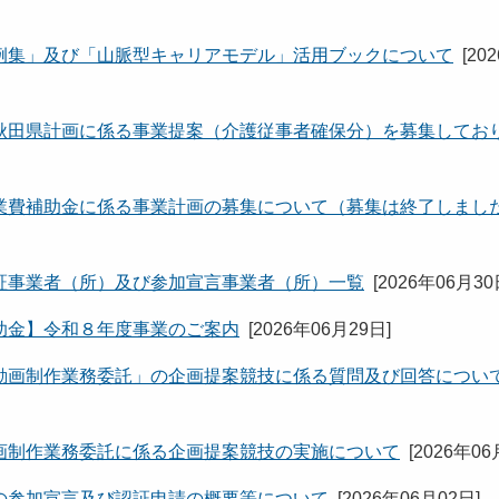
例集」及び「山脈型キャリアモデル」活用ブックについて
[
20
秋田県計画に係る事業提案（介護従事者確保分）を募集してお
業費補助金に係る事業計画の募集について（募集は終了しまし
証事業者（所）及び参加宣言事業者（所）一覧
[
2026年06月3
助金】令和８年度事業のご案内
[
2026年06月29日
]
動画制作業務委託」の企画提案競技に係る質問及び回答につい
画制作業務委託に係る企画提案競技の実施について
[
2026年06
の参加宣言及び認証申請の概要等について
[
2026年06月02日
]