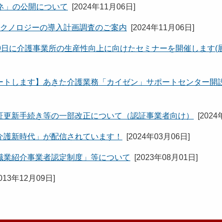
ネ」の公開について
[
2024年11月06日
]
テクノロジーの導入計画調査のご案内
[
2024年11月06日
]
9日に介護事業所の生産性向上に向けたセミナーを開催します(
ートします】あきた介護業務「カイゼン」サポートセンター開
証更新手続き等の一部改正について（認証事業者向け）
[
2024
介護新時代」が配信されています！
[
2024年03月06日
]
職業紹介事業者認定制度」等について
[
2023年08月01日
]
013年12月09日
]