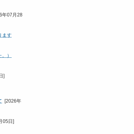
26年07月28
ります
た。）
0日
]
て
[
2026年
月05日
]