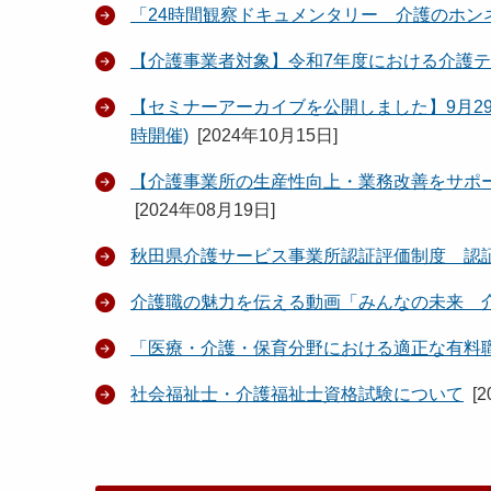
「24時間観察ドキュメンタリー 介護のホン
【介護事業者対象】令和7年度における介護
【セミナーアーカイブを公開しました】9月2
時開催)
[
2024年10月15日
]
【介護事業所の生産性向上・業務改善をサポ
[
2024年08月19日
]
秋田県介護サービス事業所認証評価制度 認
介護職の魅力を伝える動画「みんなの未来 
「医療・介護・保育分野における適正な有料
社会福祉士・介護福祉士資格試験について
[
2