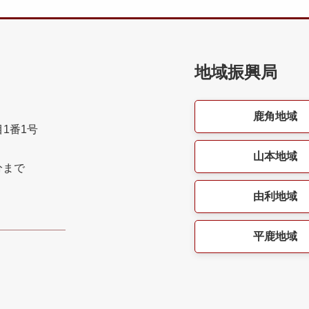
地域振興局
鹿角地域
目1番1号
山本地域
分まで
由利地域
平鹿地域