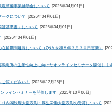
環境整備事業補助金について
[
2026年04月01日
]
マークについて
[
2026年04月01日
]
認証基準書」について
[
2026年04月01日
]
て
[
2026年04月01日
]
在留期間延長について（Q&A 令和８年３月３０日更新）
[
20
に介護事業所の生産性向上に向けたオンラインセミナーを開催しま
をご覧ください！
[
2025年12月25日
]
オンラインセミナーを開催します
[
2025年10月06日
]
くり内閣総理大臣表彰・厚生労働大臣表彰の受賞について
[
20