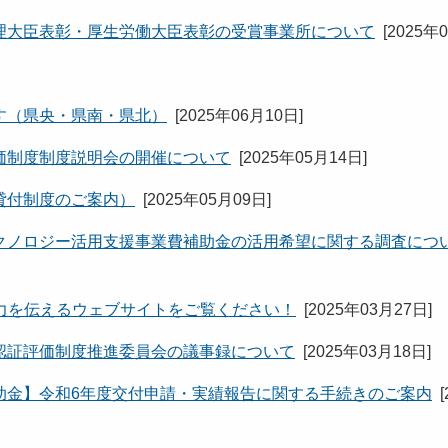
理大臣表彰・厚生労働大臣表彰の受賞事業所について
[
2025年
す（県央・県南・県北）
[
2025年06月10日
]
価制度制度説明会の開催について
[
2025年05月14日
]
貸付制度のご案内）
[
2025年05月09日
]
クノロジー活用支援事業費補助金の活用希望に関する調査につ
力を伝えるウェブサイトをご覧ください！
[
2025年03月27日
]
認証評価制度推進委員会の議事録について
[
2025年03月18日
]
助金】令和6年度交付申請・実績報告に関する手続きのご案内
[