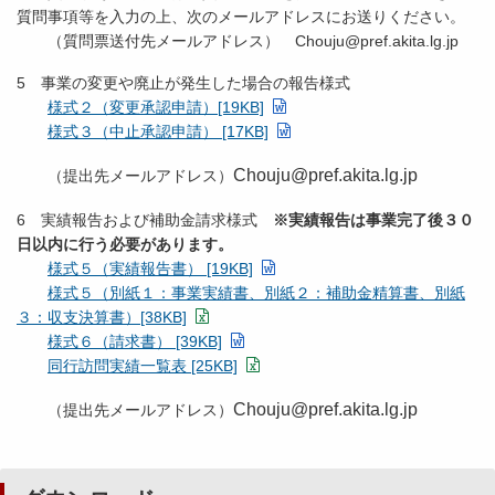
質問事項等を入力の上、次のメールアドレスにお送りください。
（質問票送付先メールアドレス） Chouju@pref.akita.lg.jp
5 事業の変更や廃止が発生した場合の報告様式
様式２（変更承認申請）[19KB]
様式３（中止承認申請） [17KB]
Chouju@pref.akita.lg.jp
（提出先メールアドレス）
6 実績報告および補助金請求様式
※実績報告は事業完了後３０
日以内に行う必要があります。
様式５（実績報告書） [19KB]
様式５（別紙１：事業実績書、別紙２：補助金精算書、別紙
３：収支決算書）[38KB]
様式６（請求書） [39KB]
同行訪問実績一覧表 [25KB]
Chouju@pref.akita.lg.jp
（提出先メールアドレス）