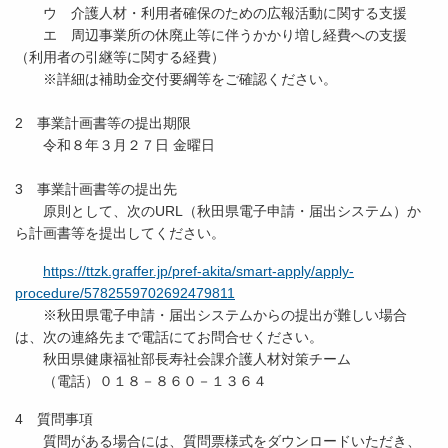
ウ 介護人材・利用者確保のための広報活動に関する支援
エ 周辺事業所の休廃止等に伴うかかり増し経費への支援
（利用者の引継等に関する経費）
※詳細は補助金交付要綱等をご確認ください。
2 事業計画書等の提出期限
令和８年３月２７日 金曜日
3 事業計画書等の提出先
原則として、次のURL（秋田県電子申請・届出システム）か
ら計画書等を提出してください。
https://ttzk.graffer.jp/pref-akita/smart-apply/apply-
procedure/5782559702692479811
※秋田県電子申請・届出システムからの提出が難しい場合
は、次の連絡先まで電話にてお問合せください。
秋田県健康福祉部長寿社会課介護人材対策チーム
（電話）０１８－８６０－１３６４
4 質問事項
質問がある場合には、質問票様式をダウンロードいただき、