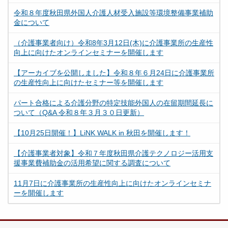
令和８年度秋田県外国人介護人材受入施設等環境整備事業補助
金について
（介護事業者向け）令和8年3月12日(木)に介護事業所の生産性
向上に向けたオンラインセミナーを開催します
【アーカイブを公開しました】令和８年６月24日に介護事業所
の生産性向上に向けたセミナー等を開催します
パート合格による介護分野の特定技能外国人の在留期間延長に
ついて（Q&A 令和８年３月３０日更新）
【10月25日開催！】LiNK WALK in 秋田を開催します！
【介護事業者対象】令和７年度秋田県介護テクノロジー活用支
援事業費補助金の活用希望に関する調査について
11月7日に介護事業所の生産性向上に向けたオンラインセミナ
ーを開催します