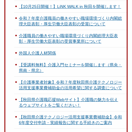
【10月25日開催！】LiNK WALK in 秋田を開催します！
令和７年度介護職員の働きやすい職場環境づくり内閣総
理大臣表彰・厚生労働大臣表彰の受賞について
介護職員の働きやすい職場環境づくり内閣総理大臣表
彰・厚生労働大臣表彰の受賞事業所について
外国人介護人材関係
【受講料無料】介護入門セミナーを開催します（県央・
県南・県北）
【介護事業者対象】令和７年度秋田県介護テクノロジー
活用支援事業費補助金の活用希望に関する調査について
【秋田県介護職応援Webサイト】介護職の魅力を伝え
るウェブサイトをご覧ください！
【秋田県介護テクノロジー活用支援事業費補助金】令和
6年度交付申請・実績報告に関する手続きのご案内