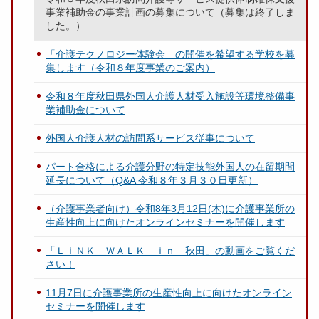
事業補助金の事業計画の募集について（募集は終了しま
した。）
「介護テクノロジー体験会」の開催を希望する学校を募
集します（令和８年度事業のご案内）
令和８年度秋田県外国人介護人材受入施設等環境整備事
業補助金について
外国人介護人材の訪問系サービス従事について
パート合格による介護分野の特定技能外国人の在留期間
延長について（Q&A 令和８年３月３０日更新）
（介護事業者向け）令和8年3月12日(木)に介護事業所の
生産性向上に向けたオンラインセミナーを開催します
「ＬｉＮＫ ＷＡＬＫ ｉｎ 秋田」の動画をご覧くだ
さい！
11月7日に介護事業所の生産性向上に向けたオンライン
セミナーを開催します