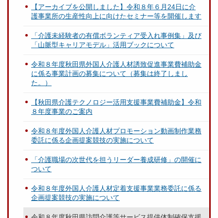
【アーカイブを公開しました】令和８年６月24日に介
護事業所の生産性向上に向けたセミナー等を開催します
「介護未経験者の有償ボランティア受入れ事例集」及び
「山脈型キャリアモデル」活用ブックについて
令和８年度秋田県外国人介護人材誘致促進事業費補助金
に係る事業計画の募集について（募集は終了しまし
た。）
【秋田県介護テクノロジー活用支援事業費補助金】令和
８年度事業のご案内
令和８年度外国人介護人材プロモーション動画制作業務
委託に係る企画提案競技の実施について
「介護職場の次世代を担うリーダー養成研修」の開催に
ついて
令和８年度外国人介護人材定着支援事業業務委託に係る
企画提案競技の実施について
令和８年度秋田県訪問介護等サービス提供体制確保支援