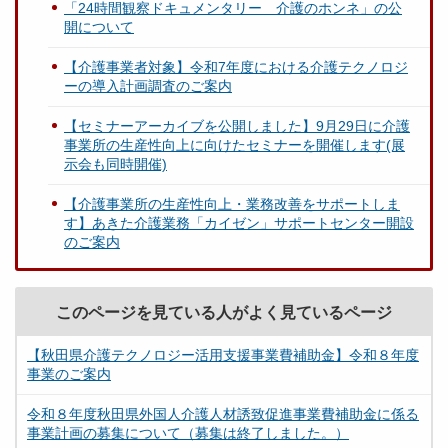
「24時間観察ドキュメンタリー 介護のホンネ」の公
開について
【介護事業者対象】令和7年度における介護テクノロジ
ーの導入計画調査のご案内
【セミナーアーカイブを公開しました】9月29日に介護
事業所の生産性向上に向けたセミナーを開催します(展
示会も同時開催)
【介護事業所の生産性向上・業務改善をサポートしま
す】あきた介護業務「カイゼン」サポートセンター開設
のご案内
このページを見ている人がよく見ているページ
【秋田県介護テクノロジー活用支援事業費補助金】令和８年度
事業のご案内
令和８年度秋田県外国人介護人材誘致促進事業費補助金に係る
事業計画の募集について（募集は終了しました。）