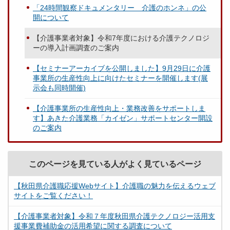
「24時間観察ドキュメンタリー 介護のホンネ」の公
開について
【介護事業者対象】令和7年度における介護テクノロジ
ーの導入計画調査のご案内
【セミナーアーカイブを公開しました】9月29日に介護
事業所の生産性向上に向けたセミナーを開催します(展
示会も同時開催)
【介護事業所の生産性向上・業務改善をサポートしま
す】あきた介護業務「カイゼン」サポートセンター開設
のご案内
このページを見ている人がよく見ているページ
【秋田県介護職応援Webサイト】介護職の魅力を伝えるウェブ
サイトをご覧ください！
【介護事業者対象】令和７年度秋田県介護テクノロジー活用支
援事業費補助金の活用希望に関する調査について