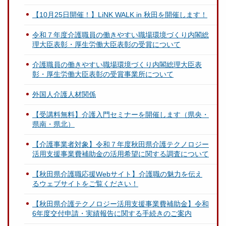
【10月25日開催！】LiNK WALK in 秋田を開催します！
令和７年度介護職員の働きやすい職場環境づくり内閣総
理大臣表彰・厚生労働大臣表彰の受賞について
介護職員の働きやすい職場環境づくり内閣総理大臣表
彰・厚生労働大臣表彰の受賞事業所について
外国人介護人材関係
【受講料無料】介護入門セミナーを開催します（県央・
県南・県北）
【介護事業者対象】令和７年度秋田県介護テクノロジー
活用支援事業費補助金の活用希望に関する調査について
【秋田県介護職応援Webサイト】介護職の魅力を伝え
るウェブサイトをご覧ください！
【秋田県介護テクノロジー活用支援事業費補助金】令和
6年度交付申請・実績報告に関する手続きのご案内