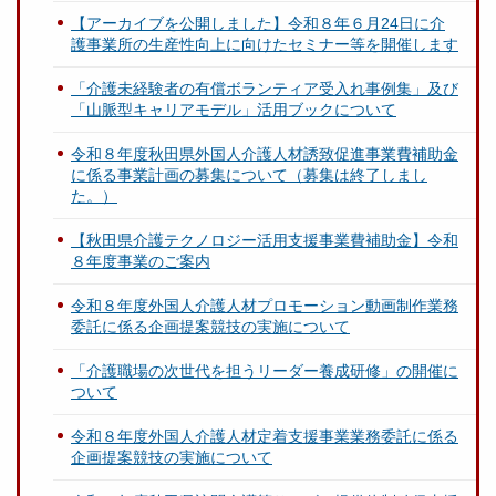
【アーカイブを公開しました】令和８年６月24日に介
護事業所の生産性向上に向けたセミナー等を開催します
「介護未経験者の有償ボランティア受入れ事例集」及び
「山脈型キャリアモデル」活用ブックについて
令和８年度秋田県外国人介護人材誘致促進事業費補助金
に係る事業計画の募集について（募集は終了しまし
た。）
【秋田県介護テクノロジー活用支援事業費補助金】令和
８年度事業のご案内
令和８年度外国人介護人材プロモーション動画制作業務
委託に係る企画提案競技の実施について
「介護職場の次世代を担うリーダー養成研修」の開催に
ついて
令和８年度外国人介護人材定着支援事業業務委託に係る
企画提案競技の実施について