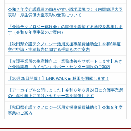
令和７年度介護職員の働きやすい職場環境づくり内閣総理大臣
表彰・厚生労働大臣表彰の受賞について
「介護テクノロジー体験会」の開催を希望する学校を募集しま
す（令和８年度事業のご案内）
【秋田県介護テクノロジー活用支援事業費補助金】令和6年度
交付申請・実績報告に関する手続きのご案内
【介護事業所の生産性向上・業務改善をサポートします】あき
た介護業務「カイゼン」サポートセンター開設のご案内
【10月25日開催！】LiNK WALK in 秋田を開催します！
【アーカイブを公開しました】令和８年６月24日に介護事業所
の生産性向上に向けたセミナー等を開催します
【秋田県介護テクノロジー活用支援事業費補助金】令和８年度
事業のご案内