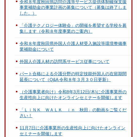
令和８年度秋田県訪問介護等サービス提供体制確保支援
事業補助金の事業計画の募集について（募集は終了しま
した。）
「介護テクノロジー体験会」の開催を希望する学校を募
集します（令和８年度事業のご案内）
令和８年度秋田県外国人介護人材受入施設等環境整備事
業補助金について
外国人介護人材の訪問系サービス従事について
パート合格による介護分野の特定技能外国人の在留期間
延長について（Q&A 令和８年３月３０日更新）
（介護事業者向け）令和8年3月12日(木)に介護事業所の
生産性向上に向けたオンラインセミナーを開催します
「ＬｉＮＫ ＷＡＬＫ ｉｎ 秋田」の動画をご覧くだ
さい！
11月7日に介護事業所の生産性向上に向けたオンライン
セミナーを開催します