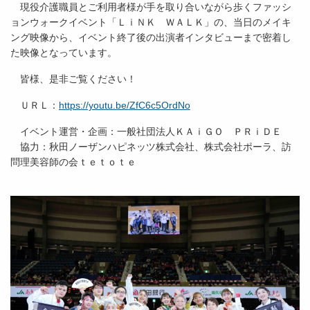
現役介護職員とご利用者様が手を取り合いながら歩くファッシ
ョンウォークイベント「ＬｉＮＫ ＷＡＬＫ」の、当日のメイキ
ング映像から、イベント終了後の出演者インタビューまで密着し
た映像となっています。
皆様、是非ご覧ください！
ＵＲＬ：
https://youtu.be/ZfC6c5OrdNo
イベント運営・企画：一般社団法人ＫＡｉＧＯ ＰＲｉＤＥ
協力：秋田ノーザンハピネッツ株式会社、株式会社ポーラ、訪
問理美容師の会ｔｅｔｏｔｅ