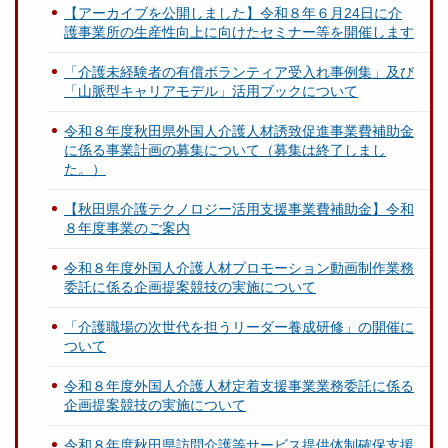
【アーカイブを公開しました】令和８年６月24日に介
護事業所の生産性向上に向けたセミナー等を開催します
「介護未経験者の有償ボランティア受入れ事例集」及び
「山脈型キャリアモデル」活用ブックについて
令和８年度秋田県外国人介護人材誘致促進事業費補助金
に係る事業計画の募集について（募集は終了しまし
た。）
【秋田県介護テクノロジー活用支援事業費補助金】令和
８年度事業のご案内
令和８年度外国人介護人材プロモーション動画制作業務
委託に係る企画提案競技の実施について
「介護職場の次世代を担うリーダー養成研修」の開催に
ついて
令和８年度外国人介護人材定着支援事業業務委託に係る
企画提案競技の実施について
令和８年度秋田県訪問介護等サービス提供体制確保支援