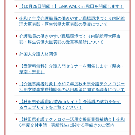
【10月25日開催！】LiNK WALK in 秋田を開催します！
令和７年度介護職員の働きやすい職場環境づくり内閣総
理大臣表彰・厚生労働大臣表彰の受賞について
介護職員の働きやすい職場環境づくり内閣総理大臣表
彰・厚生労働大臣表彰の受賞事業所について
外国人介護人材関係
【受講料無料】介護入門セミナーを開催します（県央・
県南・県北）
【介護事業者対象】令和７年度秋田県介護テクノロジー
活用支援事業費補助金の活用希望に関する調査について
【秋田県介護職応援Webサイト】介護職の魅力を伝え
るウェブサイトをご覧ください！
【秋田県介護テクノロジー活用支援事業費補助金】令和
6年度交付申請・実績報告に関する手続きのご案内