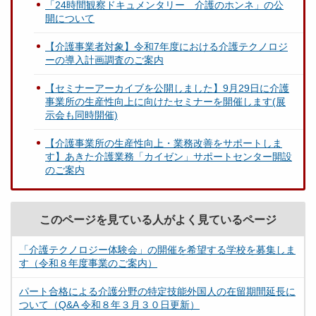
「24時間観察ドキュメンタリー 介護のホンネ」の公
開について
【介護事業者対象】令和7年度における介護テクノロジ
ーの導入計画調査のご案内
【セミナーアーカイブを公開しました】9月29日に介護
事業所の生産性向上に向けたセミナーを開催します(展
示会も同時開催)
【介護事業所の生産性向上・業務改善をサポートしま
す】あきた介護業務「カイゼン」サポートセンター開設
のご案内
このページを見ている人がよく見ているページ
「介護テクノロジー体験会」の開催を希望する学校を募集しま
す（令和８年度事業のご案内）
パート合格による介護分野の特定技能外国人の在留期間延長に
ついて（Q&A 令和８年３月３０日更新）