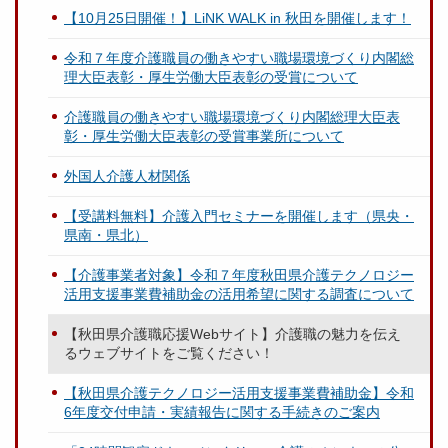
【10月25日開催！】LiNK WALK in 秋田を開催します！
令和７年度介護職員の働きやすい職場環境づくり内閣総
理大臣表彰・厚生労働大臣表彰の受賞について
介護職員の働きやすい職場環境づくり内閣総理大臣表
彰・厚生労働大臣表彰の受賞事業所について
外国人介護人材関係
【受講料無料】介護入門セミナーを開催します（県央・
県南・県北）
【介護事業者対象】令和７年度秋田県介護テクノロジー
活用支援事業費補助金の活用希望に関する調査について
【秋田県介護職応援Webサイト】介護職の魅力を伝え
るウェブサイトをご覧ください！
【秋田県介護テクノロジー活用支援事業費補助金】令和
6年度交付申請・実績報告に関する手続きのご案内