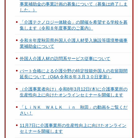
事業補助金の事業計画の募集について（募集は終了しま
した。）
「介護テクノロジー体験会」の開催を希望する学校を募
集します（令和８年度事業のご案内）
令和８年度秋田県外国人介護人材受入施設等環境整備事
業補助金について
外国人介護人材の訪問系サービス従事について
パート合格による介護分野の特定技能外国人の在留期間
延長について（Q&A 令和８年３月３０日更新）
（介護事業者向け）令和8年3月12日(木)に介護事業所の
生産性向上に向けたオンラインセミナーを開催します
「ＬｉＮＫ ＷＡＬＫ ｉｎ 秋田」の動画をご覧くだ
さい！
11月7日に介護事業所の生産性向上に向けたオンライン
セミナーを開催します