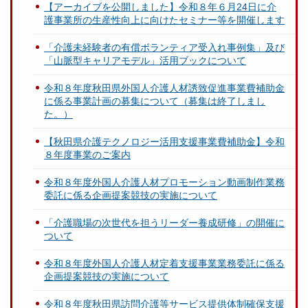
【アーカイブを公開しました】令和８年６月24日に介
護事業所の生産性向上に向けたセミナー等を開催します
「介護未経験者の有償ボランティア受入れ事例集」及び
「山脈型キャリアモデル」活用ブックについて
令和８年度秋田県外国人介護人材誘致促進事業費補助金
に係る事業計画の募集について（募集は終了しまし
た。）
【秋田県介護テクノロジー活用支援事業費補助金】令和
８年度事業のご案内
令和８年度外国人介護人材プロモーション動画制作業務
委託に係る企画提案競技の実施について
「介護職場の次世代を担うリーダー養成研修」の開催に
ついて
令和８年度外国人介護人材定着支援事業業務委託に係る
企画提案競技の実施について
令和８年度秋田県訪問介護等サービス提供体制確保支援