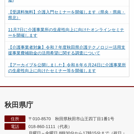
【受講料無料】介護入門セミナーを開催します（県央・県南・
県北）
11月7日に介護事業所の生産性向上に向けたオンラインセミナ
ーを開催します
【介護事業者対象】令和７年度秋田県介護テクノロジー活用支
援事業費補助金の活用希望に関する調査について
【アーカイブを公開しました】令和８年６月24日に介護事業所
の生産性向上に向けたセミナー等を開催します
秋田県庁
住所
〒010-8570 秋田県秋田市山王四丁目1番1号
電話
018-860-1111（代表）
月曜日～金曜日 8時30分から17時15分まで
（祝日・