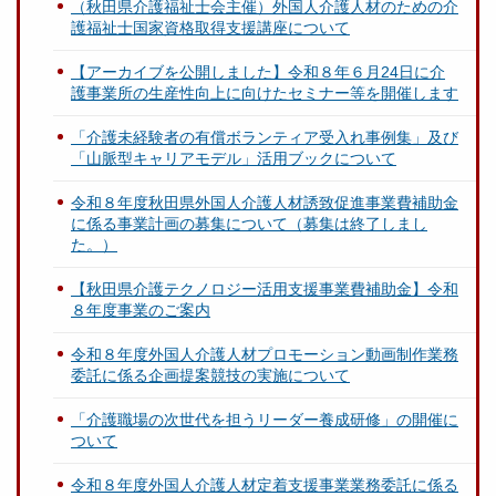
（秋田県介護福祉士会主催）外国人介護人材のための介
護福祉士国家資格取得支援講座について
【アーカイブを公開しました】令和８年６月24日に介
護事業所の生産性向上に向けたセミナー等を開催します
「介護未経験者の有償ボランティア受入れ事例集」及び
「山脈型キャリアモデル」活用ブックについて
令和８年度秋田県外国人介護人材誘致促進事業費補助金
に係る事業計画の募集について（募集は終了しまし
た。）
【秋田県介護テクノロジー活用支援事業費補助金】令和
８年度事業のご案内
令和８年度外国人介護人材プロモーション動画制作業務
委託に係る企画提案競技の実施について
「介護職場の次世代を担うリーダー養成研修」の開催に
ついて
令和８年度外国人介護人材定着支援事業業務委託に係る