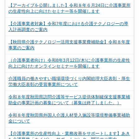
【アーカイブを公開しました】令和８年６月24日に介護事業所
の生産性向上に向けたセミナー等を開催します
【介護事業者対象】令和7年度における介護テクノロジーの導
入計画調査のご案内
【秋田県介護テクノロジー活用支援事業費補助金】令和８年度
事業のご案内
（介護事業者向け）令和8年3月12日(木)に介護事業所の生産性
向上に向けたオンラインセミナーを開催します
介護職員の働きやすい職場環境づくり内閣総理大臣表彰・厚生
労働大臣表彰の受賞事業所について
令和８年度秋田県訪問介護等サービス提供体制確保支援事業補
助金の事業計画の募集について（募集は終了しました。）
令和８年度秋田県外国人介護人材受入施設等環境整備事業補助
金について
【介護事業所の生産性向上・業務改善をサポートします】あき