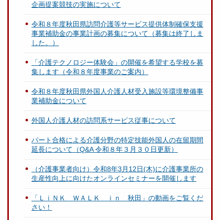
企画提案競技の実施について
令和８年度秋田県訪問介護等サービス提供体制確保支援
事業補助金の事業計画の募集について（募集は終了しま
した。）
「介護テクノロジー体験会」の開催を希望する学校を募
集します（令和８年度事業のご案内）
令和８年度秋田県外国人介護人材受入施設等環境整備事
業補助金について
外国人介護人材の訪問系サービス従事について
パート合格による介護分野の特定技能外国人の在留期間
延長について（Q&A 令和８年３月３０日更新）
（介護事業者向け）令和8年3月12日(木)に介護事業所の
生産性向上に向けたオンラインセミナーを開催します
「ＬｉＮＫ ＷＡＬＫ ｉｎ 秋田」の動画をご覧くだ
さい！