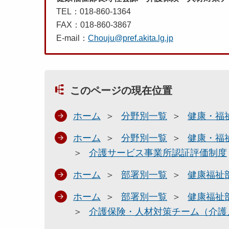
TEL：018-860-1364
FAX：018-860-3867
E-mail：
Chouju@pref.akita.lg.jp
このページの現在位置
ホーム
分野別一覧
健康・福
ホーム
分野別一覧
健康・福
介護サービス事業所認証評価制度
ホーム
部署別一覧
健康福祉
ホーム
部署別一覧
健康福祉
介護保険・人材対策チーム（介護