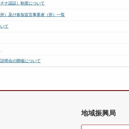
ラチナ認証）制度について
（所）及び参加宣言事業者（所）一覧
ついて
）
度説明会の開催について
地域振興局