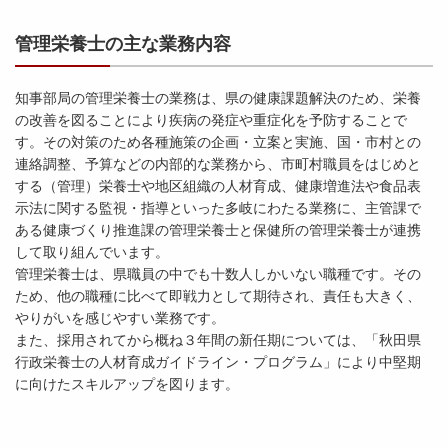
管理栄養士の主な業務内容
知事部局の管理栄養士の業務は、県の健康課題解決のため、栄養
の改善を図ることにより疾病の発症や重症化を予防することで
す。その対策のため各種施策の企画・立案と実施、国・市村との
連絡調整、予算などの内部的な業務から、市町村職員をはじめと
する（管理）栄養士や地区組織の人材育成、健康増進法や食品表
示法に関する監視・指導といった多岐にわたる業務に、主管課で
ある健康づくり推進課の管理栄養士と保健所の管理栄養士が連携
して取り組んでいます。
管理栄養士は、県職員の中でも十数人しかいない職種です。その
ため、他の職種に比べて即戦力として期待され、責任も大きく、
やりがいを感じやすい業務です。
また、採用されてから概ね３年間の新任期については、「秋田県
行政栄養士の人材育成ガイドライン・プログラム」により中堅期
に向けたスキルアップを図ります。