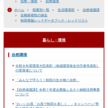
自然・環境
自然環境
ホーム
部署別一覧
生活環境部
自然保護課
生物多様性の保全
秋田県版レッドデータブック・レッドリスト
暮らし・環境
自然環境
令和８年度環境大臣表彰（地域環境保全功労者等表彰）
の受賞者について
「みんなで守ろう！秋田の生き物と自然」
【自然保護課】令和７年度企業版ふるさと納税活用事業
について
”お～いお茶「お茶で秋田を美しく。」キャンペーン”寄