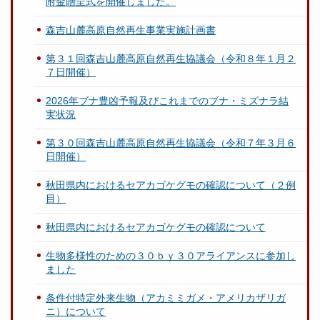
附金贈呈式を開催しました。
森吉山麓高原自然再生事業実施計画書
第３１回森吉山麓高原自然再生協議会（令和８年１月２
７日開催）
2026年ブナ豊凶予報及びこれまでのブナ・ミズナラ結
実状況
第３０回森吉山麓高原自然再生協議会（令和７年３月６
日開催）
秋田県内におけるセアカゴケグモの確認について（２例
目）
秋田県内におけるセアカゴケグモの確認について
生物多様性のための３０ｂｙ３０アライアンスに参加し
ました
条件付特定外来生物（アカミミガメ・アメリカザリガ
ニ）について