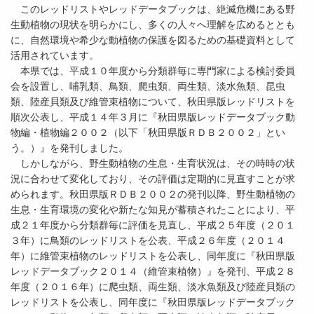
このレッドリストやレッドデータブックは、絶滅危機にある野
生動植物の現状を明らかにし、多くの人々へ理解を広めるととも
に、自然環境や希少な動植物の保護を図るための基礎資料として
活用されています。
本県では、平成１０年度から分類群毎に専門家による検討委員
会を設置し、哺乳類、鳥類、爬虫類、両生類、淡水魚類、昆虫
類、陸産貝類及び維管束植物について、秋田県版レッドリストを
順次公表し、平成１４年３月に『秋田県版レッドデータブック動
物編・植物編２００２（以下「秋田県版ＲＤＢ２００２」とい
う。）』を発刊しました。
しかしながら、野生動植物の生息・生育状況は、その時時の状
況に合わせて変化しており、その評価は定期的に見直すことが求
められます。秋田県版ＲＤＢ２００２の発刊以降、野生動植物の
生息・生育環境の変化や新たな知見が蓄積されたことにより、平
成２１年度から分類群毎に評価を見直し、平成２５年度（２０１
３年）に鳥類のレッドリストを公表、平成２６年度（２０１４
年）に維管束植物のレッドリストを公表し、同年度に『秋田県版
レッドデータブック２０１４（維管束植物）』を発刊、平成２８
年度（２０１６年）に爬虫類、両生類、淡水魚類及び陸産貝類の
レッドリストを公表し、同年度に『秋田県版レッドデータブック