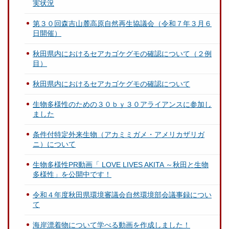
実状況
第３０回森吉山麓高原自然再生協議会（令和７年３月６
日開催）
秋田県内におけるセアカゴケグモの確認について（２例
目）
秋田県内におけるセアカゴケグモの確認について
生物多様性のための３０ｂｙ３０アライアンスに参加し
ました
条件付特定外来生物（アカミミガメ・アメリカザリガ
ニ）について
生物多様性PR動画「 LOVE LIVES AKITA ～秋田と生物
多様性」を公開中です！
令和４年度秋田県環境審議会自然環境部会議事録につい
て
海岸漂着物について学べる動画を作成しました！