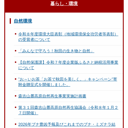
暮らし・環境
自然環境
令和８年度環境大臣表彰（地域環境保全功労者等表彰）
の受賞者について
「みんなで守ろう！秋田の生き物と自然」
【自然保護課】令和７年度企業版ふるさと納税活用事業
について
”お～いお茶「お茶で秋田を美しく。」キャンペーン”寄
附金贈呈式を開催しました。
森吉山麓高原自然再生事業実施計画書
第３１回森吉山麓高原自然再生協議会（令和８年１月２
７日開催）
2026年ブナ豊凶予報及びこれまでのブナ・ミズナラ結