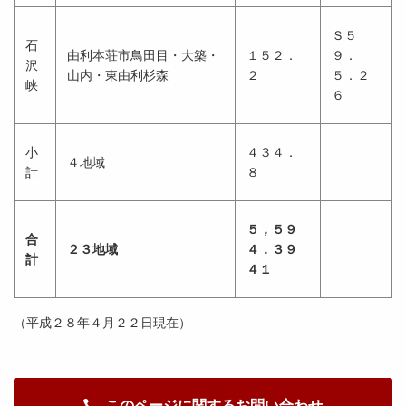
Ｓ５
石
由利本荘市鳥田目・大築・
１５２．
９．
沢
山内・東由利杉森
２
５．２
峡
６
小
４３４．
４地域
計
８
５，５９
合
２３地域
４．３９
計
４１
（平成２８年４月２２日現在）
このページに関するお問い合わせ