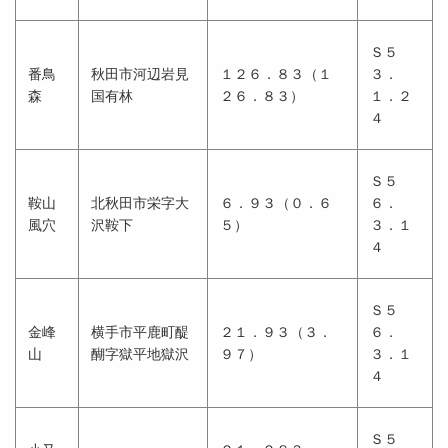
Ｓ５
番鳥
秋田市河辺岩見
１２６．８３（１
３．
森
国有林
２６．８３）
１．２
４
Ｓ５
鞍山
北秋田市栄字大
６．９３（０．６
６．
風穴
沢鞍下
５）
３．１
４
Ｓ５
金峰
横手市平鹿町醍
２１．９３（３．
６．
山
醐字獄平地獄沢
９７）
３．１
４
Ｓ５