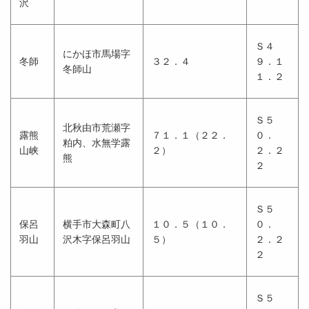
沢
Ｓ４
にかほ市馬場字
冬師
３２．４
９．１
冬師山
１．２
Ｓ５
北秋由市荒瀬字
露熊
７１．１（２２．
０．
粕内、水無学露
山峡
２）
２．２
熊
２
Ｓ５
保呂
横手市大森町八
１０．５（１０．
０．
羽山
沢木字保呂羽山
５）
２．２
２
Ｓ５