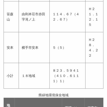
Ｈ２
笹森
由利本荘市赤田
１１４．６７（４
１．１
山
字滝ノ上
２．６７）
２．１
５
Ｈ２
８．
安本
横手市安本
５（５）
４．２
２
８２３．５９４１
小計
１８地域
（４１０．６１１
１）１）
県緑地環境保全地域
地