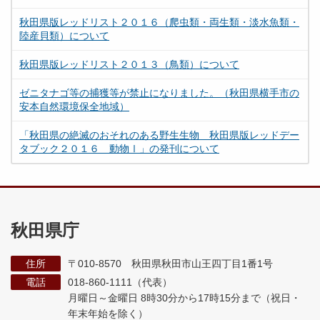
秋田県版レッドリスト２０１６（爬虫類・両生類・淡水魚類・
陸産貝類）について
秋田県版レッドリスト２０１３（鳥類）について
ゼニタナゴ等の捕獲等が禁止になりました。（秋田県横手市の
安本自然環境保全地域）
「秋田県の絶滅のおそれのある野生生物 秋田県版レッドデー
タブック２０１６ 動物Ⅰ」の発刊について
秋田県庁
住所
〒010-8570 秋田県秋田市山王四丁目1番1号
電話
018-860-1111（代表）
月曜日～金曜日 8時30分から17時15分まで
（祝日・
年末年始を除く）