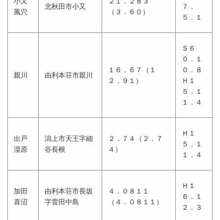
小又
２１．２８３
北秋田市小又
７．
風穴
（３．６０）
５．１
Ｓ６
０．１
１６．６７（１
０．８
親川
由利本荘市親川
２．９１）
Ｈ１
５．１
１．４
Ｈ１
出戸
潟上市天王字細
２．７４（２．７
５．１
湿原
谷長根
４）
１．４
Ｈ１
加田
由利本荘市長坂
４．０８１１
６．１
喜沼
字雷田中島
（４．０８１１）
２．３