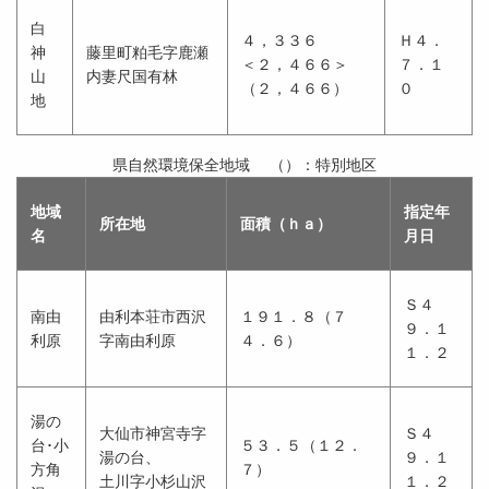
白
４，３３６
Ｈ４．
神
藤里町粕毛字鹿瀬
＜２，４６６＞
７．１
山
内妻尺国有林
（２，４６６）
０
地
県自然環境保全地域 （）：特別地区
地域
指定年
所在地
面積（ｈａ）
名
月日
Ｓ４
南由
由利本荘市西沢
１９１．８（７
９．１
利原
字南由利原
４．６）
１．２
湯の
大仙市神宮寺字
Ｓ４
台･小
５３．５（１２．
湯の台、
９．１
方角
７）
土川字小杉山沢
１．２