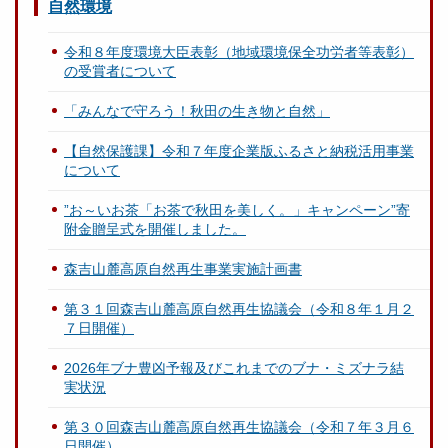
自然環境
令和８年度環境大臣表彰（地域環境保全功労者等表彰）
の受賞者について
「みんなで守ろう！秋田の生き物と自然」
【自然保護課】令和７年度企業版ふるさと納税活用事業
について
”お～いお茶「お茶で秋田を美しく。」キャンペーン”寄
附金贈呈式を開催しました。
森吉山麓高原自然再生事業実施計画書
第３１回森吉山麓高原自然再生協議会（令和８年１月２
７日開催）
2026年ブナ豊凶予報及びこれまでのブナ・ミズナラ結
実状況
第３０回森吉山麓高原自然再生協議会（令和７年３月６
日開催）