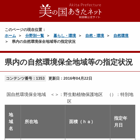
このページの現在位置：
ホーム
分野別一覧
暮らし・環境
自然・環境
自然環境
県内の自然環境保全地域等の指定状況
県内の自然環境保全地域等の指定状況
コンテンツ番号：1353
更新日：
2016年04月22日
国自然環境保全地域 ＜＞：野生動植物保護地区 （）：特別地
区
地
指定年
域
所在地
面積（ｈａ）
月日
名