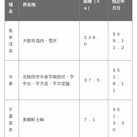
面積（ｈ
指定年
域
所在地
ａ）
月日
名
長
Ｓ４
木
２３８．
大館市茂内・雪沢
９．１
渓
０
１．２
谷
Ｓ５
今
北秋田市今泉字南部沢・字
２．
３７．５
泉
中台・字大堤・字大堤脇
８．１
１
千
Ｓ５
屋
１．
美郷町土崎
７．１
並
３．３
木
０