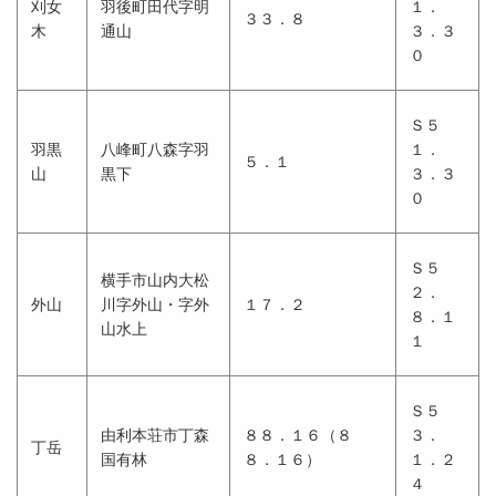
刈女
羽後町田代字明
１．
３３．８
木
通山
３．３
０
Ｓ５
羽黒
八峰町八森字羽
１．
５．１
山
黒下
３．３
０
Ｓ５
横手市山内大松
２．
外山
川字外山・字外
１７．２
８．１
山水上
１
Ｓ５
由利本荘市丁森
８８．１６（８
３．
丁岳
国有林
８．１６）
１．２
４