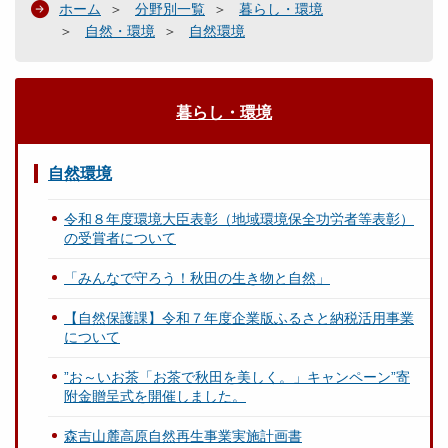
ホーム
分野別一覧
暮らし・環境
自然・環境
自然環境
暮らし・環境
自然環境
令和８年度環境大臣表彰（地域環境保全功労者等表彰）
の受賞者について
「みんなで守ろう！秋田の生き物と自然」
【自然保護課】令和７年度企業版ふるさと納税活用事業
について
”お～いお茶「お茶で秋田を美しく。」キャンペーン”寄
附金贈呈式を開催しました。
森吉山麓高原自然再生事業実施計画書