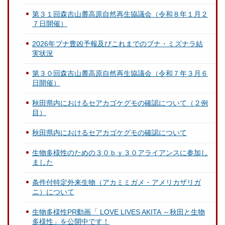
第３１回森吉山麓高原自然再生協議会（令和８年１月２
７日開催）
2026年ブナ豊凶予報及びこれまでのブナ・ミズナラ結
実状況
第３０回森吉山麓高原自然再生協議会（令和７年３月６
日開催）
秋田県内におけるセアカゴケグモの確認について（２例
目）
秋田県内におけるセアカゴケグモの確認について
生物多様性のための３０ｂｙ３０アライアンスに参加し
ました
条件付特定外来生物（アカミミガメ・アメリカザリガ
ニ）について
生物多様性PR動画「 LOVE LIVES AKITA ～秋田と生物
多様性」を公開中です！