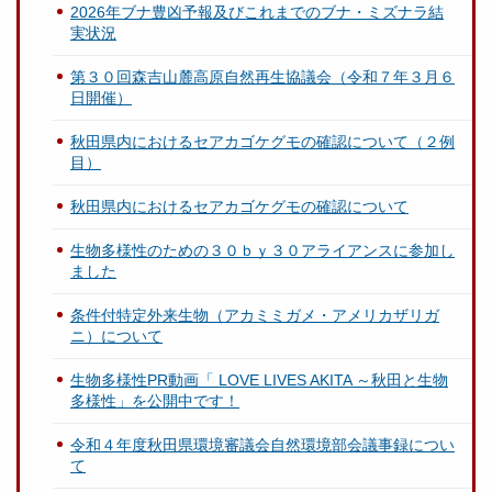
2026年ブナ豊凶予報及びこれまでのブナ・ミズナラ結
実状況
第３０回森吉山麓高原自然再生協議会（令和７年３月６
日開催）
秋田県内におけるセアカゴケグモの確認について（２例
目）
秋田県内におけるセアカゴケグモの確認について
生物多様性のための３０ｂｙ３０アライアンスに参加し
ました
条件付特定外来生物（アカミミガメ・アメリカザリガ
ニ）について
生物多様性PR動画「 LOVE LIVES AKITA ～秋田と生物
多様性」を公開中です！
令和４年度秋田県環境審議会自然環境部会議事録につい
て