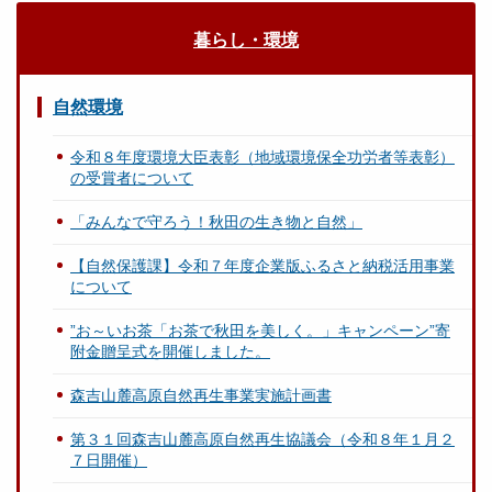
暮らし・環境
自然環境
令和８年度環境大臣表彰（地域環境保全功労者等表彰）
の受賞者について
「みんなで守ろう！秋田の生き物と自然」
【自然保護課】令和７年度企業版ふるさと納税活用事業
について
”お～いお茶「お茶で秋田を美しく。」キャンペーン”寄
附金贈呈式を開催しました。
森吉山麓高原自然再生事業実施計画書
第３１回森吉山麓高原自然再生協議会（令和８年１月２
７日開催）