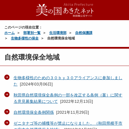
このページの現在位置：
ホーム
部署別一覧
生活環境部
自然保護課
生物多様性の保全
自然環境保全地域
自然環境保全地域
生物多様性のための３０ｂｙ３０アライアンスに参加しまし
た
[
2024年03月06日
]
秋田県自然環境保全条例の一部を改正する条例（案）に関す
る意見募集結果について
[
2022年12月13日
]
自然環境保全条例関係
[
2021年11月29日
]
ゼニタナゴ等の捕獲等が禁止になりました。（秋田県横手市