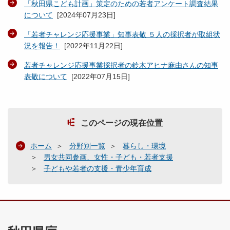
「秋田県こども計画」策定のための若者アンケート調査結果
について
[
2024年07月23日
]
「若者チャレンジ応援事業」知事表敬 ５人の採択者が取組状
況を報告！
[
2022年11月22日
]
若者チャレンジ応援事業採択者の鈴木アヒナ麻由さんの知事
表敬について
[
2022年07月15日
]
このページの現在位置
ホーム
分野別一覧
暮らし・環境
男女共同参画、女性・子ども・若者支援
子どもや若者の支援・青少年育成