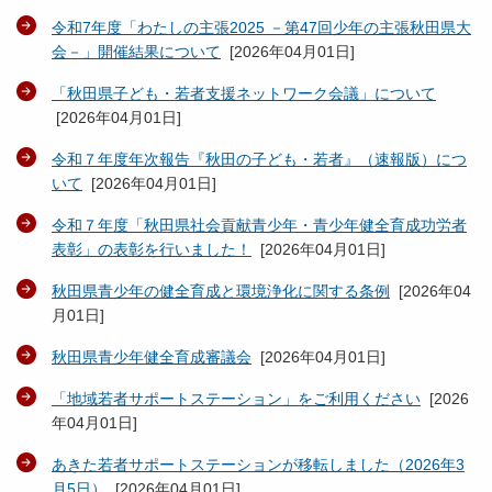
令和7年度「わたしの主張2025 －第47回少年の主張秋田県大
会－」開催結果について
[
2026年04月01日
]
「秋田県子ども・若者支援ネットワーク会議」について
[
2026年04月01日
]
令和７年度年次報告『秋田の子ども・若者』（速報版）につ
いて
[
2026年04月01日
]
令和７年度「秋田県社会貢献青少年・青少年健全育成功労者
表彰」の表彰を行いました！
[
2026年04月01日
]
秋田県青少年の健全育成と環境浄化に関する条例
[
2026年04
月01日
]
秋田県青少年健全育成審議会
[
2026年04月01日
]
「地域若者サポートステーション」をご利用ください
[
2026
年04月01日
]
あきた若者サポートステーションが移転しました（2026年3
月5日）
[
2026年04月01日
]