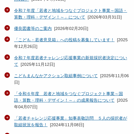
令和７年度「若者と地域をつなぐプロジェクト事業～国語・
算数・理科・デザイン！～」について
[
2026年03月31日
]
優良図書等のご案内
[
2026年02月20日
]
「こども・若者意見箱」への投稿を募集しています！
[
2025
年12月26日
]
令和７年度若者チャレンジ応援事業の新規採択者決定につい
て
[
2025年11月12日
]
こどもまんなかアクション取組事例について
[
2025年11月06
日
]
「令和６年度 若者と地域をつなぐプロジェクト事業～国
語・算数・理科・デザイン！～」の成果報告について
[
2025
年04月07日
]
「若者チャレンジ応援事業」知事表敬訪問 ５人の採択者が
取組状況を報告！
[
2024年11月08日
]