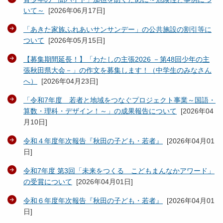
いて～
[
2026年06月17日
]
「あきた家族ふれあいサンサンデー」の公共施設の割引等に
ついて
[
2026年05月15日
]
【募集期間延長！】「わたしの主張2026 －第48回少年の主
張秋田県大会－」の作文を募集します！（中学生のみなさん
へ）
[
2026年04月23日
]
「令和7年度 若者と地域をつなぐプロジェクト事業～国語・
算数・理科・デザイン！～」の成果報告について
[
2026年04
月10日
]
令和４年度年次報告『秋田の子ども・若者』
[
2026年04月01
日
]
令和7年度 第3回「未来をつくる こどもまんなかアワード」
の受賞について
[
2026年04月01日
]
令和６年度年次報告『秋田の子ども・若者』
[
2026年04月01
日
]