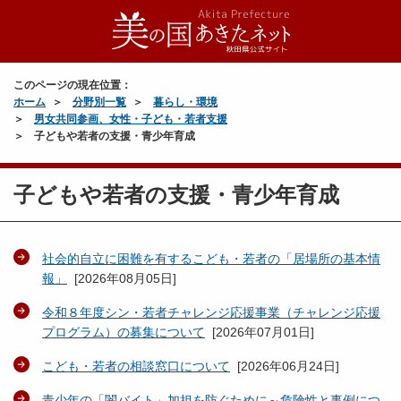
このページの現在位置：
ホーム
分野別一覧
暮らし・環境
男女共同参画、女性・子ども・若者支援
子どもや若者の支援・青少年育成
子どもや若者の支援・青少年育成
社会的自立に困難を有するこども・若者の「居場所の基本情
報」
[
2026年08月05日
]
令和８年度シン・若者チャレンジ応援事業（チャレンジ応援
プログラム）の募集について
[
2026年07月01日
]
こども・若者の相談窓口について
[
2026年06月24日
]
青少年の「闇バイト」加担を防ぐために～危険性と事例につ