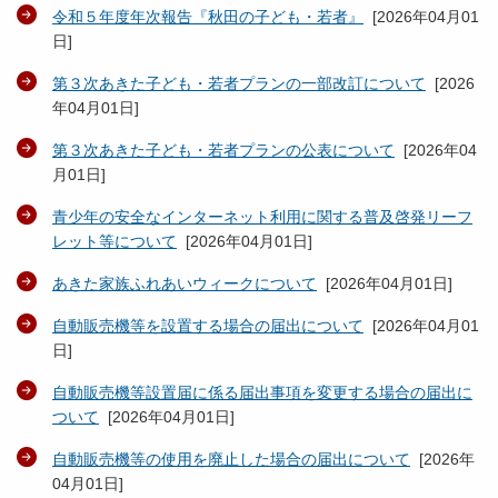
令和５年度年次報告『秋田の子ども・若者』
[
2026年04月01
日
]
第３次あきた子ども・若者プランの一部改訂について
[
2026
年04月01日
]
第３次あきた子ども・若者プランの公表について
[
2026年04
月01日
]
青少年の安全なインターネット利用に関する普及啓発リーフ
レット等について
[
2026年04月01日
]
あきた家族ふれあいウィークについて
[
2026年04月01日
]
自動販売機等を設置する場合の届出について
[
2026年04月01
日
]
自動販売機等設置届に係る届出事項を変更する場合の届出に
ついて
[
2026年04月01日
]
自動販売機等の使用を廃止した場合の届出について
[
2026年
04月01日
]