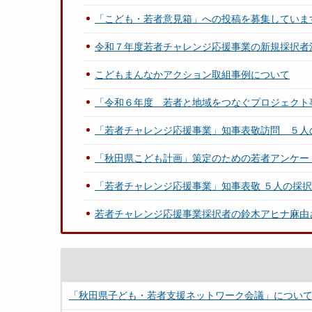
「こども・若者意見箱」への投稿を募集していま
令和７年度若者チャレンジ応援事業の新規採択者
こどもまんなかアクション取組事例について
「令和６年度 若者と地域をつなぐプロジェクト
「若者チャレンジ応援事業」知事表敬訪問 ５人
「秋田県こども計画」策定のための若者アンケー
「若者チャレンジ応援事業」知事表敬 ５人の採
若者チャレンジ応援事業採択者の鈴木アヒナ麻由
「秋田県子ども・若者支援ネットワーク会議」につい