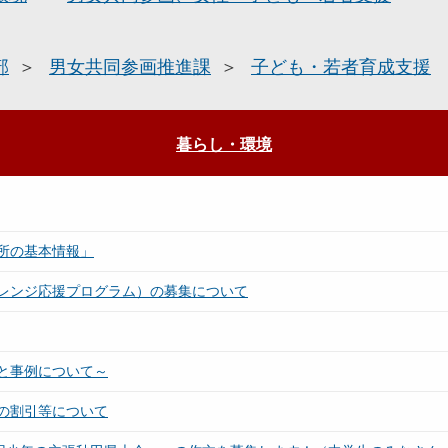
部
男女共同参画推進課
子ども・若者育成支援
暮らし・環境
所の基本情報」
レンジ応援プログラム）の募集について
と事例について～
の割引等について