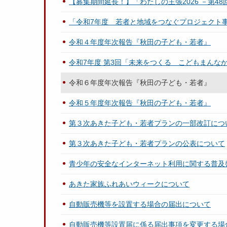
【募集期間延長！】「わたしの主張2026 －第
「令和7年度 若者と地域をつなぐプロジェクト
令和４年度年次報告『秋田の子ども・若者』
令和7年度 第3回「未来をつくる こどもまんな
令和６年度年次報告『秋田の子ども・若者』
令和５年度年次報告『秋田の子ども・若者』
第３次あきた子ども・若者プランの一部改訂につ
第３次あきた子ども・若者プランの公表について
青少年の安全なインターネット利用に関する普及
あきた家族ふれあいウィークについて
自動販売機等を設置する場合の届出について
自動販売機等設置届に係る届出事項を変更する場