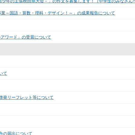
48回少年の主張秋田県大会－」の作文を募集します！（中学生のみなさん
事業～国語・算数・理科・デザイン！～」の成果報告について
かアワード」の受賞について
いて
啓発リーフレット等について
合の届出について