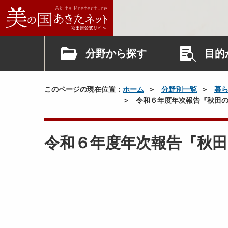
分野から探す
目的
このページの現在位置：
ホーム
分野別一覧
暮
令和６年度年次報告『秋田の
令和６年度年次報告『秋