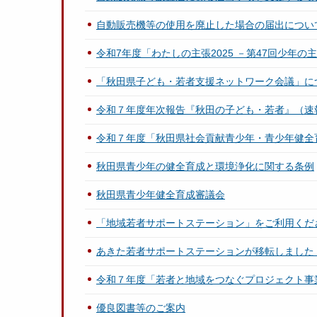
自動販売機等の使用を廃止した場合の届出につい
令和7年度「わたしの主張2025 －第47回少年
「秋田県子ども・若者支援ネットワーク会議」に
令和７年度年次報告『秋田の子ども・若者』（速
令和７年度「秋田県社会貢献青少年・青少年健全
秋田県青少年の健全育成と環境浄化に関する条例
秋田県青少年健全育成審議会
「地域若者サポートステーション」をご利用くだ
あきた若者サポートステーションが移転しました（2
令和７年度「若者と地域をつなぐプロジェクト事
優良図書等のご案内