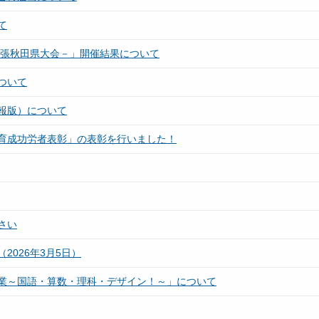
て
の主張秋田県大会－」開催結果について
ついて
報版）について
育成功労者表彰」の表彰を行いました！
さい
026年3月5日）
業～国語・算数・理科・デザイン！～」について