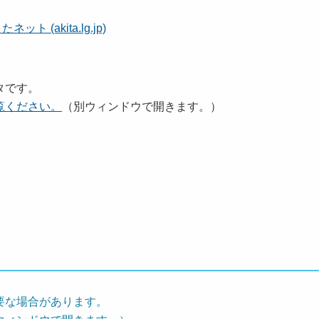
(akita.lg.jp)
タです。
覧ください。
（別ウィンドウで開きます。）
要な場合があります。