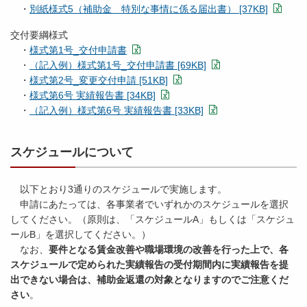
・
別紙様式5（補助金 特別な事情に係る届出書） [37KB]
交付要綱様式
・
様式第1号_交付申請書
・
（記入例）様式第1号_交付申請書 [69KB]
・
様式第2号_変更交付申請 [51KB]
・
様式第6号 実績報告書 [34KB]
・
（記入例）様式第6号 実績報告書 [33KB]
スケジュールについて
以下とおり3通りのスケジュールで実施します。
申請にあたっては、各事業者でいずれかのスケジュールを選択
してください。（原則は、「スケジュールA」もしくは「スケジュ
ールB」を選択してください。）
なお、
要件となる賃金改善や職場環境の改善を行った上で、各
スケジュールで定められた実績報告の受付期間内に実績報告を提
出できない場合は、補助金返還の対象となりますのでご注意くだ
さい
。