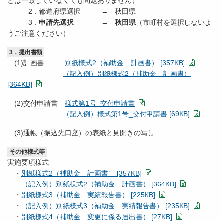
とは一致していなくても問題ありません）
2．都道府県選択 → 秋田県
3．
申請先選択 → 秋田県
（市町村を選択しないよ
うご注意ください）
3．提出書類
(1)計画書
別紙様式2（補助金 計画書） [357KB]
（記入例）別紙様式2（補助金 計画書）
[364KB]
(2)交付申請書
様式第1号_交付申請書
（記入例）様式第1号_交付申請書 [69KB]
(3)通帳（振込先口座）の表紙と見開きの写し
その他様式等
実施要項様式
・
別紙様式2（補助金 計画書） [357KB]
・
（記入例）別紙様式2（補助金 計画書） [364KB]
・
別紙様式3（補助金 実績報告書） [225KB]
・
（記入例）別紙様式3（補助金 実績報告書） [235KB]
・
別紙様式4（補助金 変更に係る届出書） [27KB]