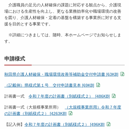
介護職員の足元の人材確保の課題に対応する観点から、介護現
場における生産性を向上し、更なる業務効率化や職場環境の改善
を図り、介護人材確保・定着の基盤を構築する事業所に対する支
援を目的とする事業です。
※詳細につきましては、随時、本ホームページでお知らせしま
す。
申請様式
秋田県介護人材確保・職場環境改善等補助金交付申請書 [63KB]
（記載例）県様式第１号 交付申請書見本 [69KB]
計画書一式
令和７年度の計画書（別紙様式２） [486KB]
計画書一式（大規模事業所用）
（大規模事業所用）令和７年度
の計画書（別紙様式２） [4263KB]
【記入例】
令和７年度の計画書（別紙様式２） [496KB]