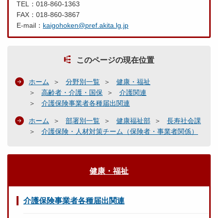
TEL：018-860-1363
FAX：018-860-3867
E-mail：
kaigohoken@pref.akita.lg.jp
このページの現在位置
ホーム
分野別一覧
健康・福祉
高齢者・介護・国保
介護関連
介護保険事業者各種届出関連
ホーム
部署別一覧
健康福祉部
長寿社会課
介護保険・人材対策チーム（保険者・事業者関係）
健康・福祉
介護保険事業者各種届出関連