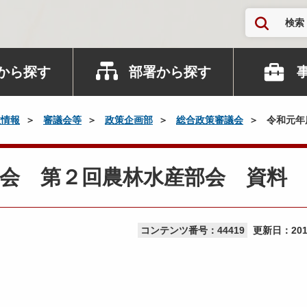
検索
から探す
部署から探す
政情報
審議会等
政策企画部
総合政策審議会
令和元年
会 第２回農林水産部会 資料
コンテンツ番号：44419
更新日：
20