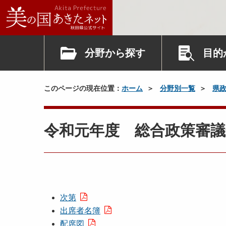
分野から探す
目的
このページの現在位置：
ホーム
分野別一覧
県
令和元年度 総合政策審議
次第
出席者名簿
配席図