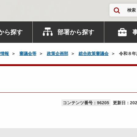
検索
から探す
部署から探す
政情報
審議会等
政策企画部
総合政策審議会
令和８年
コンテンツ番号：96205
更新日：
20