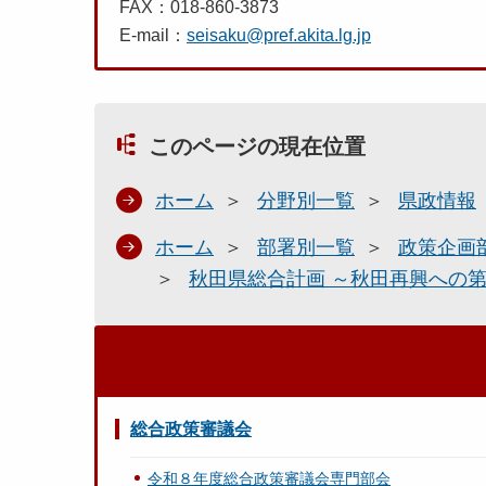
FAX：018-860-3873
E-mail：
seisaku@pref.akita.lg.jp
このページの現在位置
ホーム
分野別一覧
県政情報
ホーム
部署別一覧
政策企画
秋田県総合計画 ～秋田再興への
総合政策審議会
令和８年度総合政策審議会専門部会