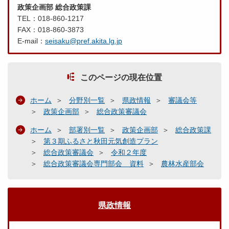
政策企画部 総合政策課
TEL：018-860-1217
FAX：018-860-3873
E-mail：
seisaku@pref.akita.lg.jp
このページの現在位置
ホーム
分野別一覧
県政情報
審議会等
政策企画部
総合政策審議会
ホーム
部署別一覧
政策企画部
総合政策課
第３期ふるさと秋田元気創造プラン
総合政策審議会
令和２年度
総合政策審議会専門部会 資料
農林水産部会
県政情報