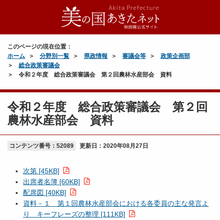
このページの現在位置：
ホーム
分野別一覧
県政情報
審議会等
政策企画部
総合政策審議会
令和２年度 総合政策審議会 第２回農林水産部会 資料
令和２年度 総合政策審議会 第２回
農林水産部会 資料
コンテンツ番号：52089
更新日：
2020年08月27日
次第 [45KB]
出席者名簿 [60KB]
配席図 [40KB]
資料－１ 第１回農林水産部会における各委員の主な発言よ
り キーフレーズの整理 [111KB]