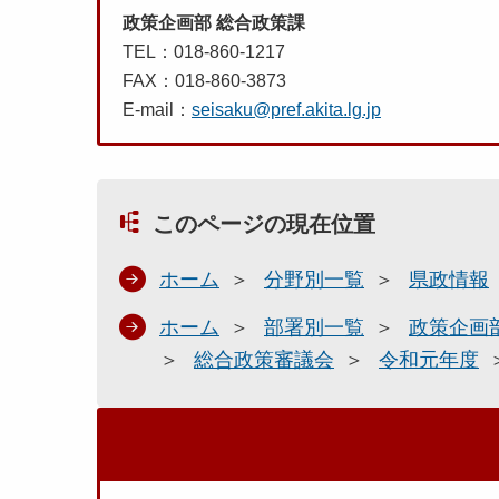
政策企画部 総合政策課
TEL：018-860-1217
FAX：018-860-3873
E-mail：
seisaku@pref.akita.lg.jp
このページの現在位置
ホーム
分野別一覧
県政情報
ホーム
部署別一覧
政策企画
総合政策審議会
令和元年度