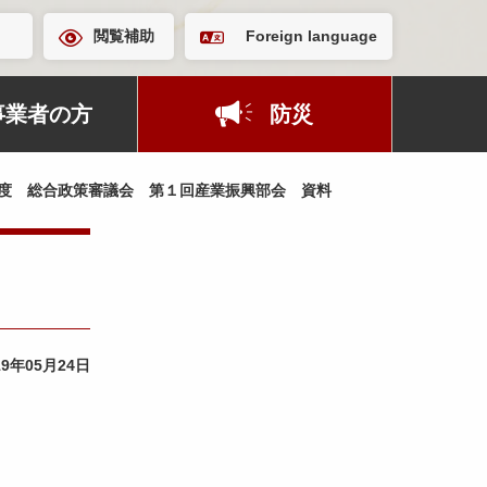
閲覧補助
Foreign language
事業者の方
防災
度 総合政策審議会 第１回産業振興部会 資料
19年05月24日