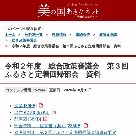
このページの現在位置：
ホーム
分野別一覧
県政情報
審議会等
政策企画部
総合政策審議会
令和２年度 総合政策審議会 第３回ふるさと定着回帰部会 資料
令和２年度 総合政策審議会 第３回
ふるさと定着回帰部会 資料
コンテンツ番号：52944
更新日：
2020年10月01日
次第 [39KB]
出席者名簿 [57KB]
配席図 [68KB]
部会資料 提言書（案） [235KB]
参考資料１ 第２回ふるさと定着回帰部会議事録要旨