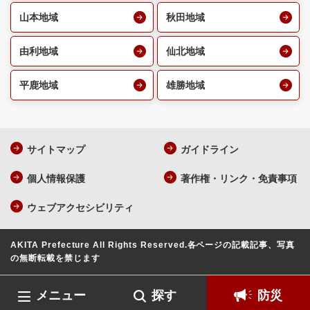
山本地域
秋田地域
由利地域
仙北地域
平鹿地域
雄勝地域
サイトマップ
ガイドライン
個人情報保護
著作権・リンク・免責事項
ウェブアクセシビリティ
AKITA Prefecture All Rights Reserved.
各ページの記載記事、写真
の無断転載を禁じます
メニュー
探す
防災