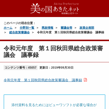
このページの現在位置：
ホーム
分野別一覧
県政情報
審議会等
政策企画部
総合政策審議会
令和元年度 第１回秋田県総合政策審議会 議事録
令和元年度 第１回秋田県総合政策審
議会 議事録
コンテンツ番号：45057
更新日：
2019年09月30日
令和元年度 第１回秋田県総合政策審議会 議事録
添付資料を見るためにはビューワソフトが必要な場合が