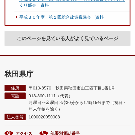
くり部会 資料
平成３０年度 第１回総合政策審議会 資料
このページを見ている人がよく見ているページ
秋田県庁
住所
〒010-8570 秋田県秋田市山王四丁目1番1号
電話
018-860-1111（代表）
月曜日～金曜日 8時30分から17時15分まで
（祝日・
年末年始を除く）
法人番号
1000020050008
アクセス
部署別電話番号