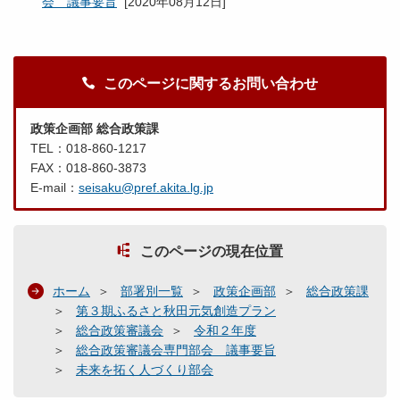
会 議事要旨
[
2020年08月12日
]
このページに関するお問い合わせ
政策企画部 総合政策課
TEL：018-860-1217
FAX：018-860-3873
E-mail：
seisaku@pref.akita.lg.jp
このページの現在位置
ホーム
部署別一覧
政策企画部
総合政策課
第３期ふるさと秋田元気創造プラン
総合政策審議会
令和２年度
総合政策審議会専門部会 議事要旨
未来を拓く人づくり部会