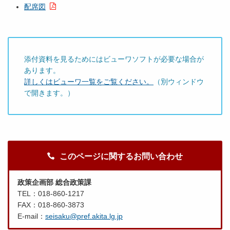
配席図
添付資料を見るためにはビューワソフトが必要な場合が
あります。
詳しくはビューワ一覧をご覧ください。
（別ウィンドウ
で開きます。）
このページに関するお問い合わせ
政策企画部 総合政策課
TEL：018-860-1217
FAX：018-860-3873
E-mail：
seisaku@pref.akita.lg.jp