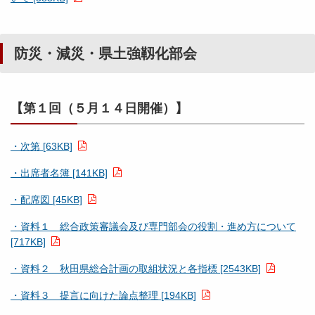
防災・減災・県土強靱化部会
【第１回（５月１４日開催）】
・次第 [63KB]
・出席者名簿 [141KB]
・配席図 [45KB]
・資料１ 総合政策審議会及び専門部会の役割・進め方について
[717KB]
・資料２ 秋田県総合計画の取組状況と各指標 [2543KB]
・資料３ 提言に向けた論点整理 [194KB]