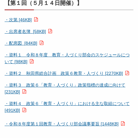
【第１回（５月１４日開催）】
・次第 [46KB]
・出席者名簿 [58KB]
・配席図 [84KB]
・資料１ 令和８年度 教育・人づくり部会のスケジュールにつ
いて [98KB]
・資料２ 秋田県総合計画 政策６教育・人づくり [2270KB]
・資料３ 政策６「教育・人づくり」政策指標の達成に向けて
[231KB]
・資料４ 政策６「教育・人づくり」における主な取組について
[491KB]
・令和８年度第１回教育・人づくり部会議事要旨 [1448KB]