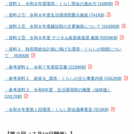
・資料１ 令和８年度環境・くらし部会の進め方 [168KB]
・資料２① 令和８年度生活環境部重点施策 [741KB]
・資料２② 令和８年度建設部の主要施策について [2438KB]
・資料２③ 令和８年度 デジタル政策推進課 施策 [5939KB]
・資料３ 秋田県総合計画に掲げる環境・くらしの指標につい
て [835KB]
・参考資料１ 令和７年度提言書 [2199KB]
・参考資料２ 政策８_環境・くらしの主な事業内容 [1562KB]
・参考資料３ 令和8年度 生活環境部の概要（抜粋版）
[1917KB]
・令和８年度第１回環境・くらし部会議事要旨 [323KB]