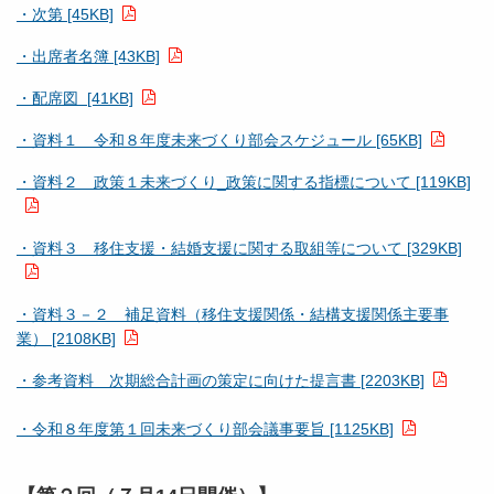
・次第 [45KB]
・出席者名簿 [43KB]
・配席図 [41KB]
・資料１ 令和８年度未来づくり部会スケジュール [65KB]
・資料２ 政策１未来づくり_政策に関する指標について [119KB]
・資料３ 移住支援・結婚支援に関する取組等について [329KB]
・資料３－２ 補足資料（移住支援関係・結構支援関係主要事
業） [2108KB]
・参考資料 次期総合計画の策定に向けた提言書 [2203KB]
・令和８年度第１回未来づくり部会議事要旨 [1125KB]