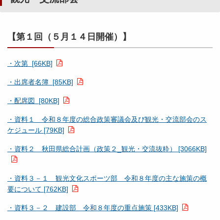
【第１回（５月１４日開催）】
・次第 [66KB]
・出席者名簿 [85KB]
・配席図 [80KB]
・資料１ 令和８年度の総合政策審議会及び観光・交流部会のス
ケジュール [79KB]
・資料２ 秋田県総合計画（政策２_観光・交流抜粋） [3066KB]
・資料３－１ 観光文化スポーツ部 令和８年度の主な施策の概
要について [762KB]
・資料３－２ 建設部 令和８年度の重点施策 [433KB]