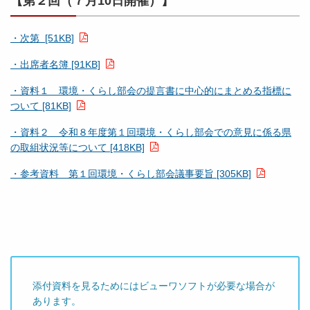
【第２回（７月10日開催）】
・次第 [51KB]
・出席者名簿 [91KB]
・資料１ 環境・くらし部会の提言書に中心的にまとめる指標に
ついて [81KB]
・資料２ 令和８年度第１回環境・くらし部会での意見に係る県
の取組状況等について [418KB]
・参考資料 第１回環境・くらし部会議事要旨 [305KB]
添付資料を見るためにはビューワソフトが必要な場合が
あります。