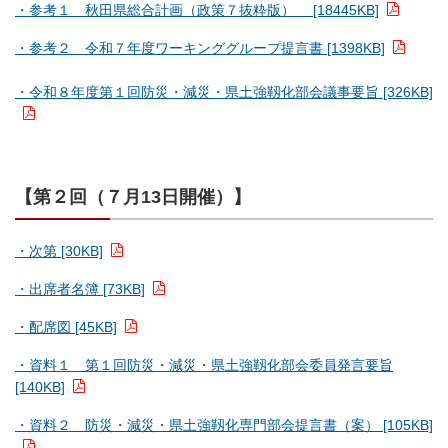
・参考１ 秋田県総合計画（政策７抜粋版） [18445KB]
・参考２ 令和７年度ワーキンググループ提言書 [1398KB]
・令和８年度第１回防災・減災・県土強靱化部会議事要旨 [326KB]
【第２回（７月13日開催）】
・次第 [30KB]
・出席者名簿 [73KB]
・配席図 [45KB]
・資料１ 第１回防災・減災・県土強靱化部会委員発言要旨
[140KB]
・資料２ 防災・減災・県土強靱化専門部会提言書（案） [105KB]