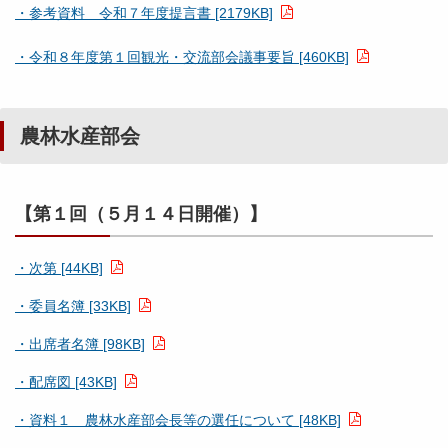
・参考資料 令和７年度提言書 [2179KB]
・令和８年度第１回観光・交流部会議事要旨 [460KB]
農林水産部会
【第１回（５月１４日開催）】
・次第 [44KB]
・委員名簿 [33KB]
・出席者名簿 [98KB]
・配席図 [43KB]
・資料１ 農林水産部会長等の選任について [48KB]