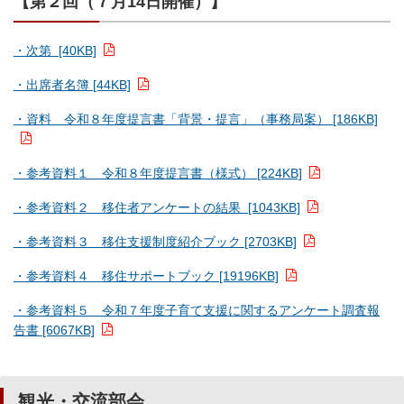
【第２回（７月14日開催）】
・次第 [40KB]
・出席者名簿 [44KB]
・資料 令和８年度提言書「背景・提言」（事務局案） [186KB]
・参考資料１ 令和８年度提言書（様式） [224KB]
・参考資料２ 移住者アンケートの結果 [1043KB]
・参考資料３ 移住支援制度紹介ブック [2703KB]
・参考資料４ 移住サポートブック [19196KB]
・参考資料５ 令和７年度子育て支援に関するアンケート調査報
告書 [6067KB]
観光・交流部会