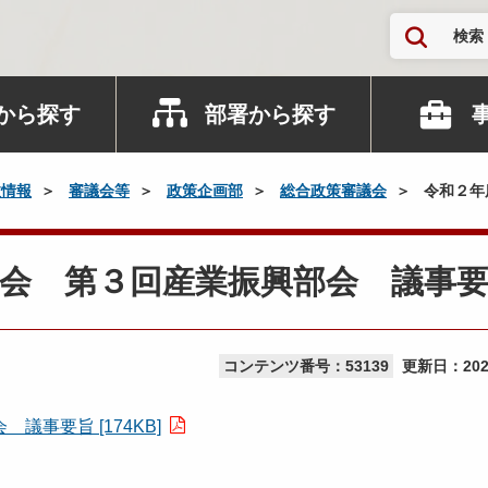
検索
から探す
部署から探す
政情報
審議会等
政策企画部
総合政策審議会
令和２年
会 第３回産業振興部会 議事
コンテンツ番号：53139
更新日：
20
事要旨 [174KB]