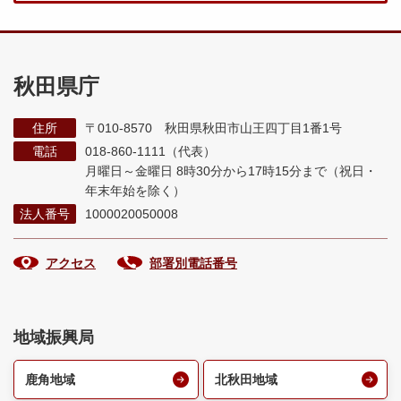
秋田県庁
住所
〒010-8570 秋田県秋田市山王四丁目1番1号
電話
018-860-1111（代表）
月曜日～金曜日 8時30分から17時15分まで
（祝日・
年末年始を除く）
法人番号
1000020050008
アクセス
部署別電話番号
地域振興局
鹿角地域
北秋田地域