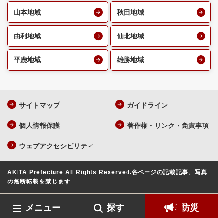
山本地域
秋田地域
由利地域
仙北地域
平鹿地域
雄勝地域
サイトマップ
ガイドライン
個人情報保護
著作権・リンク・免責事項
ウェブアクセシビリティ
AKITA Prefecture All Rights Reserved.
各ページの記載記事、写真
の無断転載を禁じます
メニュー
探す
防災