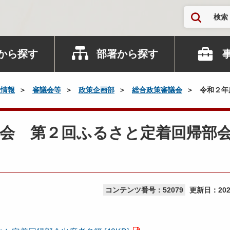
検索
から探す
部署から探す
政情報
審議会等
政策企画部
総合政策審議会
令和２年
議会 第２回ふるさと定着回帰部
コンテンツ番号：52079
更新日：
20