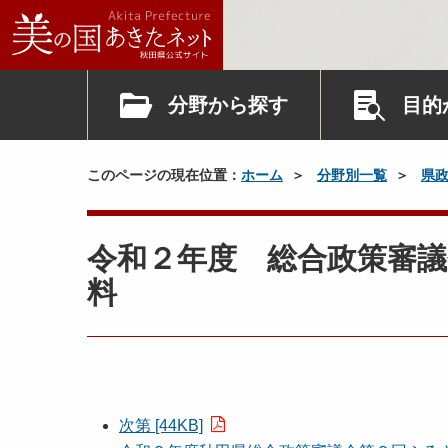
分野から探す
目的
このページの現在位置：
ホーム
分野別一覧
県
令和２年度 総合政策審
料
次第 [44KB]