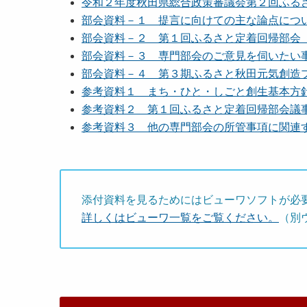
令和２年度秋田県総合政策審議会第２回ふるさと
部会資料－１ 提言に向けての主な論点について 
部会資料－２ 第１回ふるさと定着回帰部会 意見
部会資料－３ 専門部会のご意見を伺いたい事項 
部会資料－４ 第３期ふるさと秋田元気創造プラン
参考資料１ まち・ひと・しごと創生基本方針２０
参考資料２ 第１回ふるさと定着回帰部会議事録要
参考資料３ 他の専門部会の所管事項に関連する
添付資料を見るためにはビューワソフトが必
詳しくはビューワ一覧をご覧ください。
（別