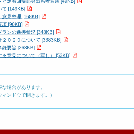
定着回帰部会出席者名簿 [49KB]
[149KB]
整理 [168KB]
[90KB]
の進捗状況 [348KB]
２０について [3383KB]
旨 [268KB]
意見について（写し） [53KB]
要な場合があります。
ウィンドウで開きます。）