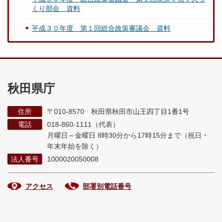
くり部会 資料
平成３０年度 第１回総合政策審議会 資料
秋田県庁
住所
〒010-8570 秋田県秋田市山王四丁目1番1号
電話
018-860-1111（代表）
月曜日～金曜日 8時30分から17時15分まで
（祝日・
年末年始を除く）
法人番号
1000020050008
アクセス
部署別電話番号