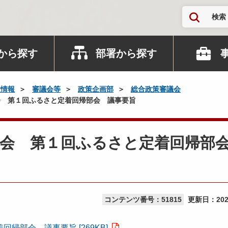
検索
から探す
部署から探す
政情報
審議会等
政策企画部
総合政策審議会
 第１回ふるさと定着回帰部会 議事要旨
議会 第１回ふるさと定着回帰部
コンテンツ番号：51815
更新日：
20
部会 議事要旨 [269KB]