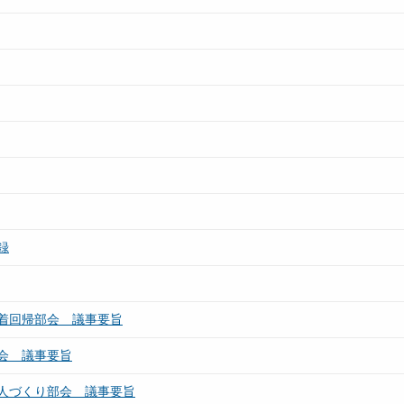
録
着回帰部会 議事要旨
会 議事要旨
人づくり部会 議事要旨