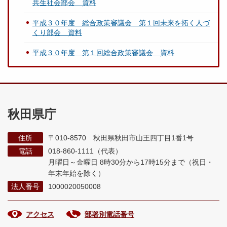
共生社会部会 資料
平成３０年度 総合政策審議会 第１回未来を拓く人づ
くり部会 資料
平成３０年度 第１回総合政策審議会 資料
秋田県庁
住所
〒010-8570 秋田県秋田市山王四丁目1番1号
電話
018-860-1111（代表）
月曜日～金曜日 8時30分から17時15分まで
（祝日・
年末年始を除く）
法人番号
1000020050008
アクセス
部署別電話番号