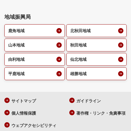
地域振興局
鹿角地域
北秋田地域
山本地域
秋田地域
由利地域
仙北地域
平鹿地域
雄勝地域
サイトマップ
ガイドライン
個人情報保護
著作権・リンク・免責事項
ウェブアクセシビリティ