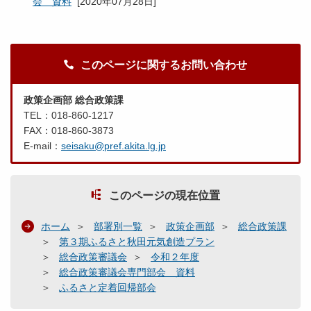
会 資料
[
2020年07月28日
]
このページに関するお問い合わせ
政策企画部 総合政策課
TEL：018-860-1217
FAX：018-860-3873
E-mail：
seisaku@pref.akita.lg.jp
このページの現在位置
ホーム
部署別一覧
政策企画部
総合政策課
第３期ふるさと秋田元気創造プラン
総合政策審議会
令和２年度
総合政策審議会専門部会 資料
ふるさと定着回帰部会