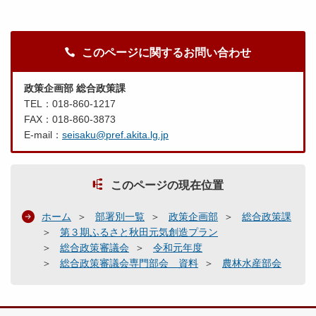
このページに関するお問い合わせ
政策企画部 総合政策課
TEL：018-860-1217
FAX：018-860-3873
E-mail：
seisaku@pref.akita.lg.jp
このページの現在位置
ホーム
部署別一覧
政策企画部
総合政策課
第３期ふるさと秋田元気創造プラン
総合政策審議会
令和元年度
総合政策審議会専門部会 資料
農林水産部会