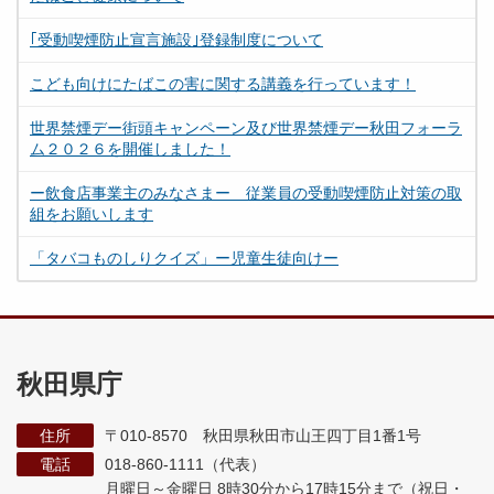
｢受動喫煙防止宣言施設｣登録制度について
こども向けにたばこの害に関する講義を行っています！
世界禁煙デー街頭キャンペーン及び世界禁煙デー秋田フォーラ
ム２０２６を開催しました！
ー飲食店事業主のみなさまー 従業員の受動喫煙防止対策の取
組をお願いします
「タバコものしりクイズ」ー児童生徒向けー
秋田県庁
住所
〒010-8570 秋田県秋田市山王四丁目1番1号
電話
018-860-1111（代表）
月曜日～金曜日 8時30分から17時15分まで
（祝日・