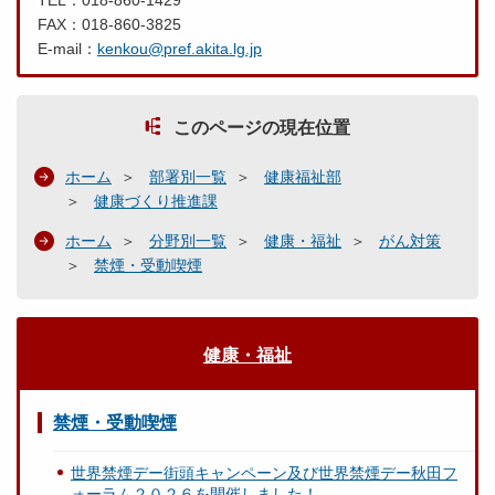
TEL：018-860-1429
FAX：018-860-3825
E-mail：
kenkou@pref.akita.lg.jp
このページの現在位置
ホーム
部署別一覧
健康福祉部
健康づくり推進課
ホーム
分野別一覧
健康・福祉
がん対策
禁煙・受動喫煙
健康・福祉
禁煙・受動喫煙
世界禁煙デー街頭キャンペーン及び世界禁煙デー秋田フ
ォーラム２０２６を開催しました！