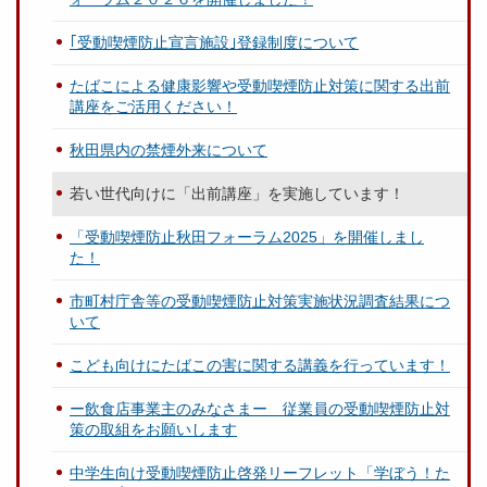
｢受動喫煙防止宣言施設｣登録制度について
たばこによる健康影響や受動喫煙防止対策に関する出前
講座をご活用ください！
秋田県内の禁煙外来について
若い世代向けに「出前講座」を実施しています！
「受動喫煙防止秋田フォーラム2025」を開催しまし
た！
市町村庁舎等の受動喫煙防止対策実施状況調査結果につ
いて
こども向けにたばこの害に関する講義を行っています！
ー飲食店事業主のみなさまー 従業員の受動喫煙防止対
策の取組をお願いします
中学生向け受動喫煙防止啓発リーフレット「学ぼう！た