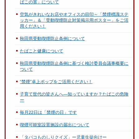
ばこの害」について
空気がきれいなお店やオフィスの目印～「禁煙標識ステ
ッカー」＆「受動喫煙防止対策掲示用ポスター」をご活
用ください！
秋田県受動喫煙防止条例について
たばこと健康について
秋田県受動喫煙防止条例に基づく検討委員会議事概要に
ついて
“禁煙”卓上ポップをご活用ください！
子育て世代の皆さんへ―知っていますか？たばこの危険
ー
毎月22日は「禁煙の日」です
喫煙可能室設置施設の届出について
「タバコものしりクイズ」ー児童生徒向けー