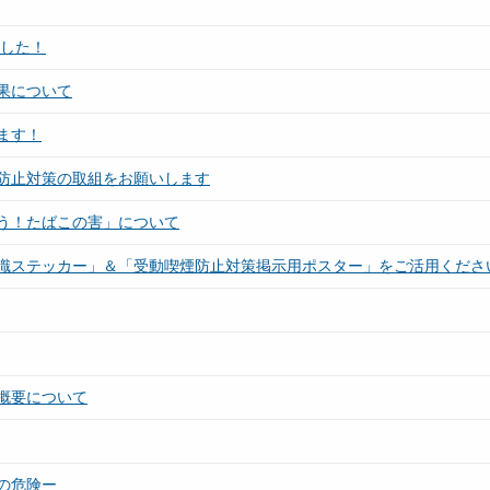
ました！
果について
ます！
防止対策の取組をお願いします
う！たばこの害」について
識ステッカー」＆「受動喫煙防止対策掲示用ポスター」をご活用くださ
概要について
の危険ー