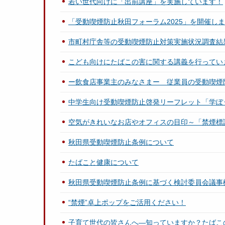
若い世代向けに「出前講座」を実施しています！
「受動喫煙防止秋田フォーラム2025」を開催し
市町村庁舎等の受動喫煙防止対策実施状況調査結
こども向けにたばこの害に関する講義を行ってい
ー飲食店事業主のみなさまー 従業員の受動喫煙
中学生向け受動喫煙防止啓発リーフレット「学ぼ
空気がきれいなお店やオフィスの目印～「禁煙標
秋田県受動喫煙防止条例について
たばこと健康について
秋田県受動喫煙防止条例に基づく検討委員会議事
“禁煙”卓上ポップをご活用ください！
子育て世代の皆さんへ―知っていますか？たばこ