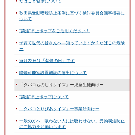
たばこと健康について
秋田県受動喫煙防止条例に基づく検討委員会議事概要に
ついて
“禁煙”卓上ポップをご活用ください！
子育て世代の皆さんへ―知っていますか？たばこの危険
ー
毎月22日は「禁煙の日」です
喫煙可能室設置施設の届出について
「タバコものしりクイズ」ー児童生徒向けー
“禁煙”卓上ポップについて
「タバコとりびあクイズ」ー事業所向けー
一般の方へ「吸わない人には吸わせない」受動喫煙防止
にご協力をお願いします