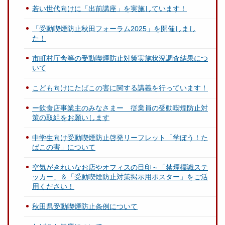
若い世代向けに「出前講座」を実施しています！
「受動喫煙防止秋田フォーラム2025」を開催しまし
た！
市町村庁舎等の受動喫煙防止対策実施状況調査結果につ
いて
こども向けにたばこの害に関する講義を行っています！
ー飲食店事業主のみなさまー 従業員の受動喫煙防止対
策の取組をお願いします
中学生向け受動喫煙防止啓発リーフレット「学ぼう！た
ばこの害」について
空気がきれいなお店やオフィスの目印～「禁煙標識ステ
ッカー」＆「受動喫煙防止対策掲示用ポスター」をご活
用ください！
秋田県受動喫煙防止条例について